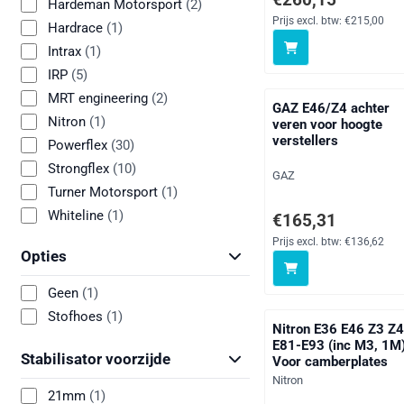
Hardeman Motorsport
(2)
Prijs excl. btw:
€215,00
Hardrace
(1)
Intrax
(1)
IRP
(5)
MRT engineering
(2)
GAZ E46/Z4 achter
Nitron
(1)
veren voor hoogte
verstellers
Powerflex
(30)
Strongflex
(10)
Merk:
GAZ
Turner Motorsport
(1)
Whiteline
(1)
Prijs: 165,31, exclusie
€165,31
Prijs excl. btw:
€136,62
Opties
Geen
(1)
Stofhoes
(1)
Nitron E36 E46 Z3 Z
E81-E93 (inc M3, 1M
Stabilisator voorzijde
Voor camberplates
Merk:
Nitron
21mm
(1)