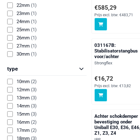
22mm
(1)
Prijs: 585,29, exclusie
€585,29
23mm
(1)
Prijs excl. btw:
€483,71
24mm
(1)
25mm
(1)
26mm
(1)
031167B:
27mm
(1)
Stabilisatorstangbus
30mm
(1)
voor/achter
Merk:
Strongflex
type
Prijs: 16,72, exclusief
€16,72
10mm
(2)
Prijs excl. btw:
€13,82
12mm
(3)
13mm
(3)
14mm
(3)
15mm
(3)
Achter schokdemper
bevestiging onder
16mm
(2)
Uniball E30, E36, E46
17mm
(2)
Z1, Z3, Z4
18mm
(3)
Merk:
IRP