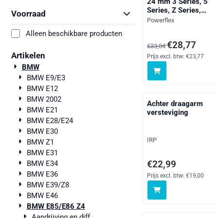
24 mm 3 Series, 5
Series, Z Series,
Voorraad
straat
Merk:
Powerflex
Alleen beschikbare producten
Van 33,84 voor 28,77, 
€28,77
€33,84
Artikelen
Prijs excl. btw:
€23,77
BMW
BMW E9/E3
BMW E12
BMW 2002
Achter draagarm
BMW E21
versteviging
BMW E28/E24
BMW E30
Merk:
IRP
BMW Z1
BMW E31
Prijs: 22,99, exclusief
€22,99
BMW E34
BMW E36
Prijs excl. btw:
€19,00
BMW E39/Z8
BMW E46
BMW E85/E86 Z4
Aandrijving en diff