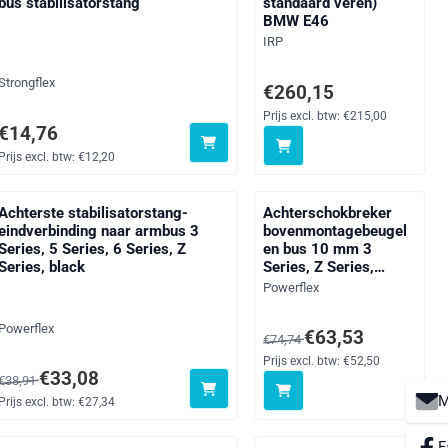
bus stabilisatorstang
standaard veren)
BMW E46
Merk:
IRP
Merk:
Strongflex
4,96
Prijs: 260,15, exclusief btw:
€260,15
Prijs excl. btw:
€215,00
Prijs: 14,76, exclusief btw: 12,20
€14,76
Prijs excl. btw:
€12,20
Achterste stabilisatorstang-
Achterschokbreker
eindverbinding naar armbus 3
bovenmontagebeugel
Series, 5 Series, 6 Series, Z
en bus 10 mm 3
Series, black
Series, Z Series,
straat
Merk:
Powerflex
Merk:
Powerflex
ief btw: 57,72
Van 74,74 voor 63,53, exclus
€63,53
€74,74
Prijs excl. btw:
€52,50
Van 38,91 voor 33,08, exclusief btw: 27,34
€33,08
€38,91
M
Prijs excl. btw:
€27,34
F