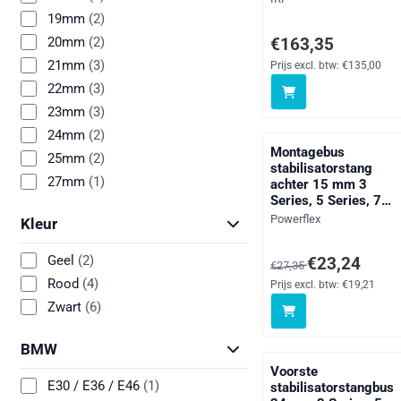
19mm
(2)
Prijs: 163,35, exclusie
€163,35
20mm
(2)
21mm
(3)
Prijs excl. btw:
€135,00
22mm
(3)
23mm
(3)
24mm
(2)
Montagebus
25mm
(2)
stabilisatorstang
27mm
(1)
achter 15 mm 3
Series, 5 Series, 7
Series, Z Series,
Merk:
Powerflex
Kleur
straat
Geel
(2)
Van 27,35 voor 23,24, 
€23,24
€27,35
Rood
(4)
Prijs excl. btw:
€19,21
Zwart
(6)
BMW
Voorste
E30 / E36 / E46
(1)
stabilisatorstangbus