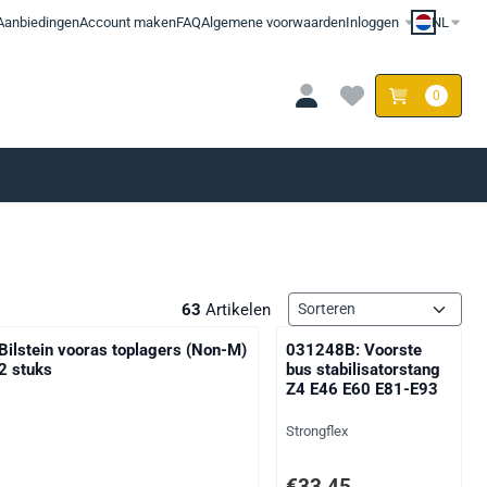
Aanbiedingen
Account maken
FAQ
Algemene voorwaarden
Inloggen
NL
0
Sorteermethode
63
Artikelen
Bilstein vooras toplagers (Non-M)
031248B: Voorste
2 stuks
bus stabilisatorstang
Z4 E46 E60 E81-E93
Merk:
Strongflex
553,72
Prijs: 33,45, exclusief btw: 
€33,45