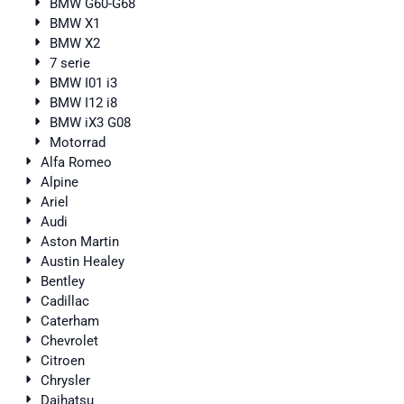
BMW G60-G68
BMW X1
BMW X2
7 serie
BMW I01 i3
BMW I12 i8
BMW iX3 G08
Motorrad
Alfa Romeo
Alpine
Ariel
Audi
Aston Martin
Austin Healey
Bentley
Cadillac
Caterham
Chevrolet
Citroen
Chrysler
Daihatsu