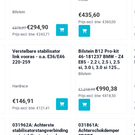
Merk:
Bilstein
f btw: 135,00
Prijs: 435,60, exclusief btw: 
€435,60
Prijs excl. btw:
€360,00
Van 378,07 voor 294,90, exclusief btw: 243,71
€294,90
€378,07
Prijs excl. btw:
€243,71
Verstelbare stabilisator
Bilstein B12 Pro-kit
link vooras - o.a. E36/E46
46-181237 BMW - Z4
220-259
E85 - 2.2 i, 2.5 i, 2.5
si, 3.0 i, 3.0 si 125
-195 kW - 02/03-
Merk:
Bilstein
Merk:
Hardrace
exclusief btw: 19,21
Van 1 218,93 voor 990,38, ex
€990,38
€1.218,93
Prijs excl. btw:
€818,50
Prijs: 146,91, exclusief btw: 121,41
€146,91
Prijs excl. btw:
€121,41
031962A: Achterste
031861A:
stabilisatorstangverbinding
Achterschokdemper