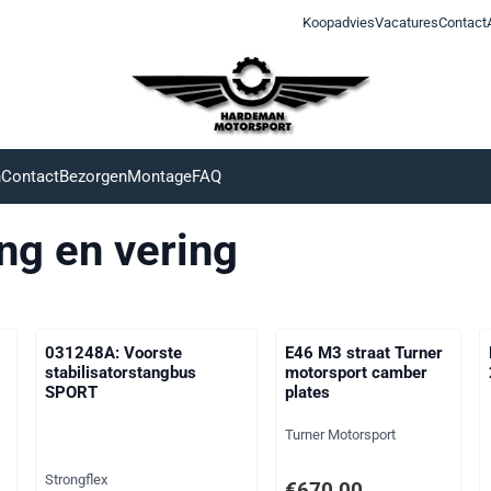
Koopadvies
Vacatures
Contact
n
Contact
Bezorgen
Montage
FAQ
ng en vering
6
031248A: Voorste
E46 M3 straat Turner
stabilisatorstangbus
motorsport camber
g
SPORT
plates
Merk:
Turner Motorsport
Merk:
Strongflex
f btw: 215,00
Prijs: 670,00, exclusief btw: 
€670,00