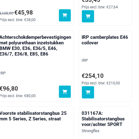
Prijs excl. btw:
€27,64
Van 138,00 voor 45,98, exclusief btw: 38,00
€45,98
€138,00
Prijs excl. btw:
€38,00
Achterschokdemperbevestigingen
IRP camberplates E46
met polyurethaan inzetstukken
coilover
BMW E30, E36, E36/5, E46,
E36/7, E36/8, E85, E86
Merk:
IRP
Merk:
IRP
343,20
Prijs: 254,10, exclusief btw:
€254,10
Prijs excl. btw:
€210,00
Prijs: 96,80, exclusief btw: 80,00
€96,80
Prijs excl. btw:
€80,00
Voorste stabilisatorstangbus 25
031167A:
mm 5 Series, Z Series, straat
Stabilisatorstangbus
voor/achter SPORT
Merk:
Strongflex