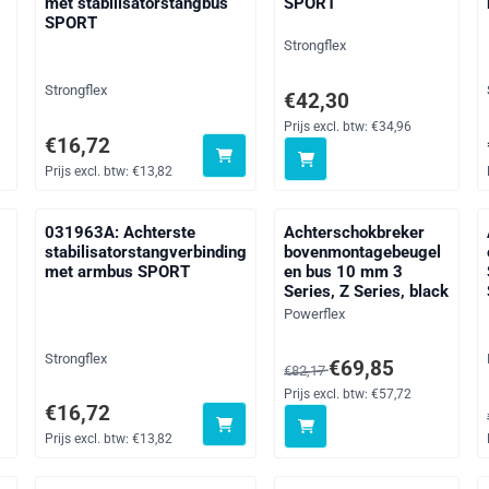
met stabilisatorstangbus
SPORT
SPORT
Merk:
Strongflex
Merk:
Strongflex
exclusief btw: 23,77
Prijs: 42,30, exclusief btw: 3
€42,30
Prijs excl. btw:
€34,96
Prijs: 16,72, exclusief btw: 13,82
€16,72
Prijs excl. btw:
€13,82
031963A: Achterste
Achterschokbreker
stabilisatorstangverbinding
bovenmontagebeugel
met armbus SPORT
en bus 10 mm 3
Series, Z Series, black
Merk:
Powerflex
Merk:
Strongflex
 btw: 19,00
Van 82,17 voor 69,85, exclus
€69,85
€82,17
Prijs excl. btw:
€57,72
Prijs: 16,72, exclusief btw: 13,82
€16,72
Prijs excl. btw:
€13,82