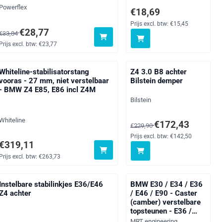
Merk:
Powerflex
265,21
Prijs: 18,69, exclusief btw: 
€18,69
Prijs excl. btw:
€15,45
Van 33,84 voor 28,77, exclusief btw: 23,77
€28,77
€33,84
Prijs excl. btw:
€23,77
Whiteline-stabilisatorstang
Z4 3.0 B8 achter
vooras - 27 mm, niet verstelbaar
Bilstein demper
- BMW Z4 E85, E86 incl Z4M
Merk:
Bilstein
Merk:
Whiteline
9,01
Van 229,90 voor 172,43, exc
€172,43
€229,90
Prijs excl. btw:
€142,50
Prijs: 319,11, exclusief btw: 263,73
€319,11
Prijs excl. btw:
€263,73
Instelbare stabilinkjes E36/E46
BMW E30 / E34 / E36
Z4 achter
/ E46 / E90 - Caster
(camber) verstelbare
topsteunen - E36 /
E8X / E9X
Merk:
MRT engineering