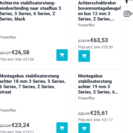
Achterste stabilisatorstang-
Achterschokbreker
eindverbinding naar staafbus 3
bovenmontagebeugel
Series, 5 Series, 6 Series, Z
en bus 12 mm 3
I
Series, black
Series, Z Series,
straat
Merk:
Powerflex
Merk:
Powerflex
ief btw: 57,72
Van 74,74 voor 63,53, exclus
€63,53
€74,74
Prijs excl. btw:
€52,50
Van 31,27 voor 26,58, exclusief btw: 21,96
€26,58
€31,27
Prijs excl. btw:
€21,96
Montagebus stabilisatorstang
Montagebus
achter 18 mm 3 Series, 5 Series,
stabilisatorstang
6 Series, 7 Series, Z Series,
achter 19 mm 3
straat
Series, 5 Series, 6
Series, Z Series, black
Merk:
Powerflex
Merk:
Powerflex
ief btw: 23,77
Van 30,13 voor 25,61, exclus
€25,61
€30,13
Prijs excl. btw:
€21,17
Van 27,35 voor 23,24, exclusief btw: 19,21
€23,24
€27,35
Prijs excl. btw:
€19,21