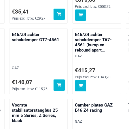
Prijs excl. btw:
€553,72
Prijs: 35,41, exclusief btw: 29,27
€35,41
Prijs excl. btw:
€29,27
E46/Z4 achter
E46/Z4 achter
schokdemper GT7-4561
schokdemper TA7-
4561 (bump en
rebound apart
verstelbaar)
Merk:
GAZ
Merk:
GAZ
f btw: 136,62
Prijs: 415,27, exclusief btw: 
€415,27
Prijs excl. btw:
€343,20
Prijs: 140,07, exclusief btw: 115,76
€140,07
Prijs excl. btw:
€115,76
4
Voorste
Camber plates GAZ
)
stabilisatorstangbus 25
E46 Z4 racing
mm 5 Series, Z Series,
black
Merk:
GAZ