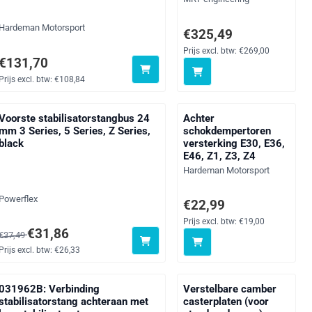
Merk:
Hardeman Motorsport
360,00
Prijs: 325,49, exclusief btw:
€325,49
Prijs excl. btw:
€269,00
Prijs: 131,70, exclusief btw: 108,84
€131,70
Prijs excl. btw:
€108,84
Voorste stabilisatorstangbus 24
Achter
mm 3 Series, 5 Series, Z Series,
schokdempertoren
black
versterking E30, E36,
E46, Z1, Z3, Z4
Merk:
Hardeman Motorsport
Merk:
Powerflex
clusief btw: 818,50
Prijs: 22,99, exclusief btw: 
€22,99
Prijs excl. btw:
€19,00
Van 37,49 voor 31,86, exclusief btw: 26,33
€31,86
€37,49
Prijs excl. btw:
€26,33
031962B: Verbinding
Verstelbare camber
stabilisatorstang achteraan met
casterplaten (voor