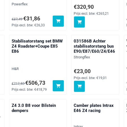
Merk:
Powerflex
f btw: 483,71
Prijs: 320,90, exclusief btw: 
€320,90
Prijs excl. btw:
€265,21
Van 37,49 voor 31,86, exclusief btw: 26,33
€31,86
€37,49
Prijs excl. btw:
€26,33
Stabilisatorstang set BMW
031586B Achter
Z4 Roadster+Coupe E85
stabilisatorstang bus
E86
E90/E87/E60/Z4/E46
Merk:
Strongflex
Merk:
H&R
 btw: 13,82
Prijs: 23,00, exclusief btw: 1
€23,00
Prijs excl. btw:
€19,01
Van 717,53 voor 506,73, exclusief btw: 418,79
€506,73
€717,53
Prijs excl. btw:
€418,79
Z4 3.0 B8 voor Bilstein
Camber plates Intrax
dempers
E46 Z4 racing
,
Merk:
Intrax