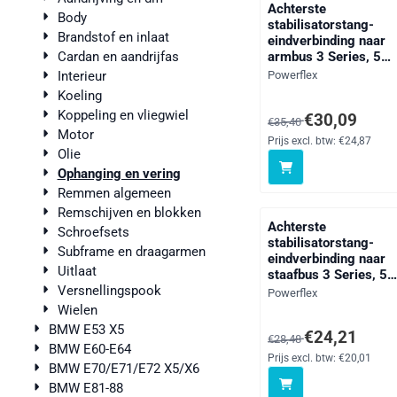
Achterste
Body
stabilisatorstang-
Brandstof en inlaat
eindverbinding naar
Cardan en aandrijfas
armbus 3 Series, 5
Series, 6 Series, Z
Merk:
Interieur
Powerflex
Series, straat
Koeling
Koppeling en vliegwiel
Van 35,40 voor 30,09, 
€30,09
€35,40
Motor
Prijs excl. btw:
€24,87
Olie
Ophanging en vering
Remmen algemeen
Remschijven en blokken
Achterste
Schroefsets
stabilisatorstang-
Subframe en draagarmen
eindverbinding naar
Uitlaat
staafbus 3 Series, 5
Series, 6 Series, Z
Versnellingspook
Merk:
Powerflex
Series, straat
Wielen
BMW E53 X5
Van 28,48 voor 24,21, 
€24,21
€28,48
BMW E60-E64
Prijs excl. btw:
€20,01
BMW E70/E71/E72 X5/X6
BMW E81-88