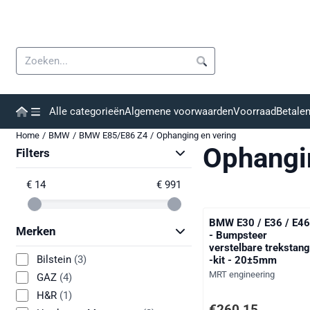
Cookievoorkeuren zijn momenteel gesloten.
Zoeken
Alle categorieën
Algemene voorwaarden
Voorraad
Betale
Home
/
BMW
/
BMW E85/E86 Z4
/
Ophanging en vering
Ophangi
Filters
€ 14
€ 991
BMW E30 / E36 / E4
Merken
- Bumpsteer
verstelbare trekstan
Bilstein
(3)
-kit - 20±5mm
Merk:
MRT engineering
GAZ
(4)
H&R
(1)
Prijs: 260,15, exclusie
€260,15