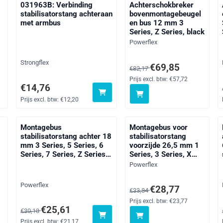
031963B: Verbinding
Achterschokbreker
stabilisatorstang achteraan
bovenmontagebeugel
met armbus
en bus 12 mm 3
Series, Z Series, black
Merk:
Powerflex
Merk:
Strongflex
exclusief btw: 24,87
Van 82,17 voor 69,85, exclus
€69,85
€82,17
Prijs excl. btw:
€57,72
Prijs: 14,76, exclusief btw: 12,20
€14,76
Prijs excl. btw:
€12,20
Montagebus
Montagebus voor
stabilisatorstang achter 18
stabilisatorstang
mm 3 Series, 5 Series, 6
voorzijde 26,5 mm 1
Series, 7 Series, Z Series,
Series, 3 Series, X
black
Series, Z Series,
Merk:
Powerflex
straat
Merk:
Powerflex
exclusief btw: 20,01
Van 33,84 voor 28,77, exclus
€28,77
€33,84
Prijs excl. btw:
€23,77
Van 30,13 voor 25,61, exclusief btw: 21,17
€25,61
€30,13
Prijs excl. btw:
€21,17