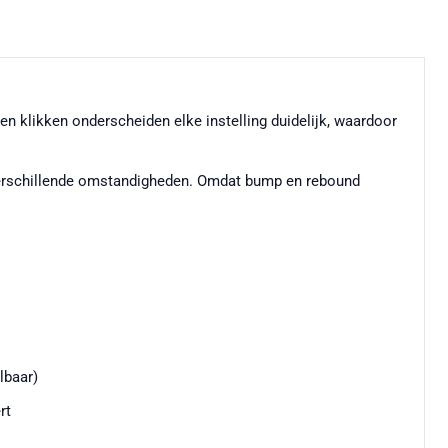
n klikken onderscheiden elke instelling duidelijk, waardoor
e verschillende omstandigheden. Omdat bump en rebound
lbaar)
rt