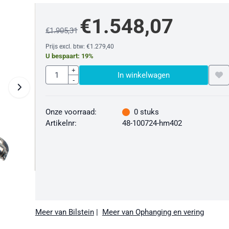
€
1.548,07
€
1.905,31
Prijs excl. btw:
€
1.279,40
U bespaart:
19
%
Aantal
+
In winkelwagen
-
Onze voorraad:
0
stuks
Artikelnr:
48-100724-hm402
Meer van Bilstein
|
Meer van Ophanging en vering