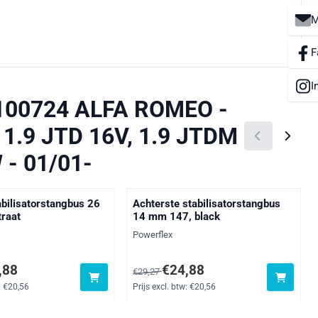
M
F
I
8-100724 ALFA ROMEO -
, 1.9 JTD 16V, 1.9 JTDM
 - 01/01-
abilisatorstangbus 26
Achterste stabilisatorstangbus
raat
14 mm 147, black
Merk:
Powerflex
oor 24,88, exclusief btw: 20,56
Van 29,27 voor 24,88, exclusief btw: 20
,88
€24,88
€29,27
:
€20,56
Prijs excl. btw:
€20,56