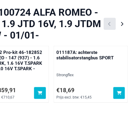
8-100724 ALFA ROMEO -
, 1.9 JTD 16V, 1.9 JTDM
 - 01/01-
12 Pro-kit 46-182852
011187A: achterste
 - 147 (937) - 1.6
stabilisatorstangbus SPORT
RK, 1.6 16V T.SPARK
2.0 16V T.SPARK -
Merk:
Strongflex
4 voor 859,91, exclusief btw: 710,67
Prijs: 18,69, exclusief btw: 15,45
859,91
€18,69
:
€710,67
Prijs excl. btw:
€15,45