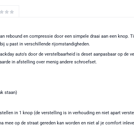
van rebound en compressie door een simpele draai aan een knop. Tie
e bij u past in verschillende rijomstandigheden.
 trackday auto's door de verstelbaarheid is deset aanpasbaar op d
waarde in afstelling over menig andere schroefset.
uk staan)
llen in 1 knop (de verstelling is in verhouding en niet apart verste
a mee op de straat gereden kan worden en niet al je comfort inleve