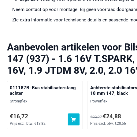
Neem contact op voor montage. Bij geen voorraad doorgaans
Zie extra informatie voor technische details en passende mo
Aanbevolen artikelen voor
Bi
147 (937) - 1.6 16V T.SPARK,
16V, 1.9 JTDM 8V, 2.0, 2.0 1
011187B: Bus stabilisatorstang
Achterste stabilisator
achter
18 mm 147, black
Merk:
Merk:
Strongflex
Powerflex
Prijs: 16,72, exclusief btw: 13,82
Van 29,27 voor 24,88, e
€16,72
€24,88
€29,27
Prijs excl. btw:
€13,82
Prijs excl. btw:
€20,56