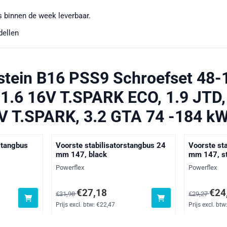
 binnen de week leverbaar.
dellen
lstein B16 PSS9 Schroefset 4
 1.6 16V T.SPARK ECO, 1.9 JTD
6V T.SPARK, 3.2 GTA 74 -184 kW
stangbus
Voorste stabilisatorstangbus 24
Voorste st
mm 147, black
mm 147, st
Merk:
Merk:
Powerflex
Powerflex
xclusief btw: 20,56
Van 31,98 voor 27,18, exclusief btw: 22,47
Van 29,27 v
€27,18
€24
€31,98
€29,27
Prijs excl. btw:
€22,47
Prijs excl. btw