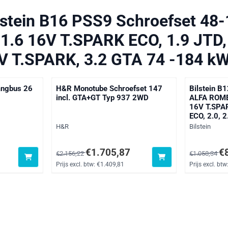
lstein B16 PSS9 Schroefset 4
 1.6 16V T.SPARK ECO, 1.9 JTD
6V T.SPARK, 3.2 GTA 74 -184 kW
tangbus 26
H&R Monotube Schroefset 147
Bilstein B
incl. GTA+GT Typ 937 2WD
ALFA ROMEO
16V T.SPA
ECO, 2.0, 
Merk:
Merk:
H&R
Bilstein
xclusief btw: 20,56
Van 2 156,22 voor 1 705,87, exclusief btw: 1 409,81
Van 1 058,3
€1.705,87
€
€2.156,22
€1.058,34
Prijs excl. btw:
€1.409,81
Prijs excl. btw