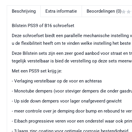
Beschrijving
Extra informatie
Beoordelingen (0)
Bilstein PSS9 of B16 schroefset
Deze schroefset biedt een parallelle mechanische instelling 
u de flexibiliteit heeft om te vinden welke instelling het best
Deze Bilstein sets zijn een zeer goed aanbod voor straat en
tegelijk verstelbaar is bied de verstelling op deze sets meer
Met een PSS9 set krijg je:
- Verlaging verstelbaar op de voor en achteras
- Monotube dempers (voor steviger dempers die onder gasdr
- Up side down dempers voor lager onafgeveerd gewicht
- meer controle over je demping door bump en rebound te verste
- Eibach progressieve veren voor een onderstel waar ook prim
- 3 laags zinc coating voor optimale corrosie bestendigheid.