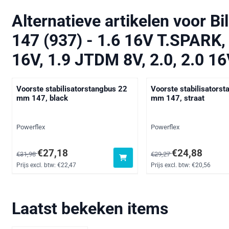
Alternatieve artikelen voor
Bi
147 (937) - 1.6 16V T.SPARK,
16V, 1.9 JTDM 8V, 2.0, 2.0 1
Voorste stabilisatorstangbus 22
Voorste stabilisators
mm 147, black
mm 147, straat
Merk:
Merk:
Powerflex
Powerflex
Van 31,98 voor 27,18, exclusief btw: 22,47
Van 29,27 voor 24,88, e
€27,18
€24,88
€31,98
€29,27
Prijs excl. btw:
€22,47
Prijs excl. btw:
€20,56
Laatst bekeken items