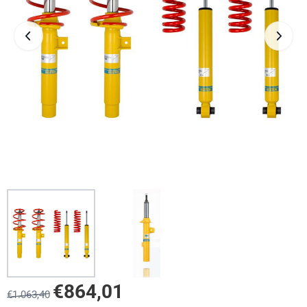
€
864,01
€
1.063,40