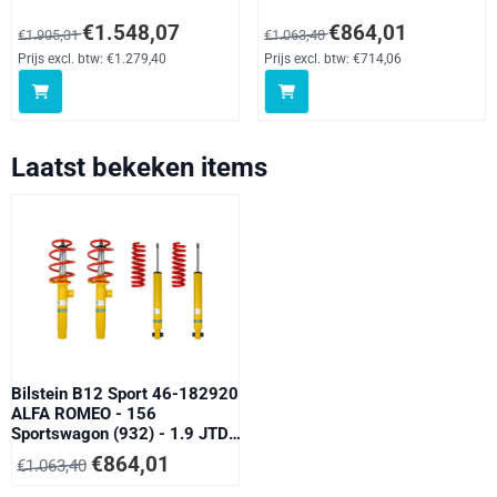
1.9 JTD 16V, 2.0 16V
09/05
Van 1 905,31 voor 1 548,07, exclusief btw: 1 279,40
Van 1 063,40 voor 864,01, exclu
€1.548,07
€864,01
€1.905,31
€1.063,40
T.SPARK, 2.0 JTS, 2.4 JTD,
2.5 V6 24V, 3.2 GTA 77
Prijs excl. btw:
€1.279,40
Prijs excl. btw:
€714,06
-184 kW - 05/00- 05/06
Laatst bekeken items
Bilstein B12 Sport 46-182920
ALFA ROMEO - 156
Sportswagon (932) - 1.9 JTD,
1.9 JTD 16V, 2.4 JTD, 2.5 V6
€
864,01
€
1.063,40
24V, 3.2 GTA - 05/00- 05/06