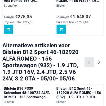
Alfa Romeo 156 Q4
ROMEO - 156 (932) - 1.6
Crosswagon
16V T.SPARK, 1.8 16V
Merk:
Merk:
Strongflex
Bilstein
T.SPARK, 1.9 JTD, 1.9 JTD
16V, 2.0 16V T.SPARK, 2.0
Van 305,94 voor 275,35, exclusief btw: 227,56
Van 1 905,31 voor 1 548,07, excl
€275,35
€1.548,07
€305,94
€1.905,31
GLX, 2.0 JTS, 2.4 JTD, 2.5
V6 24V, 3.2 GTA 77 -184
Prijs excl. btw:
€227,56
Prijs excl. btw:
€1.279,40
kW - 09/97- 09/05
Alternatieve artikelen voor
Bilstein B12 Sport 46-182920
ALFA ROMEO - 156
Sportswagon (932) - 1.9 JTD,
1.9 JTD 16V, 2.4 JTD, 2.5 V6
24V, 3.2 GTA - 05/00- 05/06
Bilstein B16 PSS9
Bilstein B12 Sport 46-
Schroefset 48-100724 ALFA
182920 ALFA ROMEO - 156
ROMEO - 156 Sportswagon
(932) - 1.9 JTD, 1.9 JTD
(932) - 1.6 16V T.SPARK.,
16V, 2.4 D, 2.4 JTD, 2.5 V6
Merk:
Merk:
Bilstein
Bilstein
1.8 16V T.SPARK, 1.9 JTD,
24V, 3.2 GTA - 09/97-