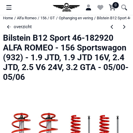
Cookievoorkeuren zijn momenteel gesloten.
0
Home
/
Alfa Romeo
/
156 / GT
/
Ophanging en vering
/
Bilstein B12 Sport 46
overzicht
Bilstein B12 Sport 46-182920
ALFA ROMEO - 156 Sportswagon
(932) - 1.9 JTD, 1.9 JTD 16V, 2.4
JTD, 2.5 V6 24V, 3.2 GTA - 05/00-
05/06