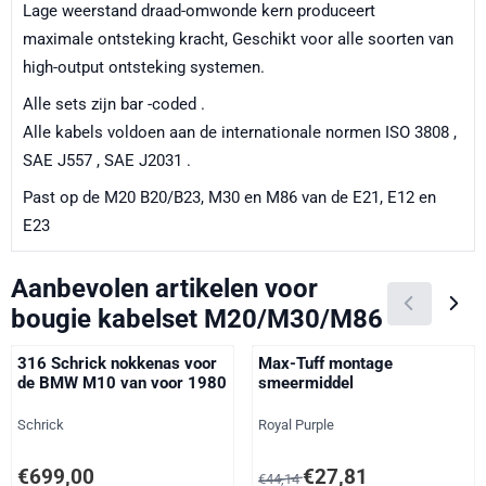
Lage weerstand draad-omwonde kern produceert
maximale ontsteking kracht, Geschikt voor alle soorten van
high-output ontsteking systemen.
Alle sets zijn bar -coded .
Alle kabels voldoen aan de internationale normen ISO 3808 ,
SAE J557 , SAE J2031 .
Past op de M20 B20/B23, M30 en M86 van de E21, E12 en
E23
Aanbevolen artikelen voor
bougie kabelset M20/M30/M86
316 Schrick nokkenas voor
Max-Tuff montage
de BMW M10 van voor 1980
smeermiddel
Merk:
Merk:
Schrick
Royal Purple
Prijs: 699,00, exclusief btw: 577,69
Van 44,14 voor 27,81, exclusief 
€699,00
€27,81
€44,14