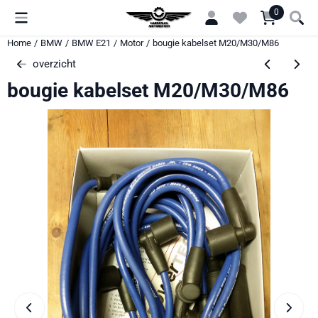
Cookievoorkeuren zijn momenteel gesloten.
0
Home
/
BMW
/
BMW E21
/
Motor
/
bougie kabelset M20/M30/M86
overzicht
bougie kabelset M20/M30/M86