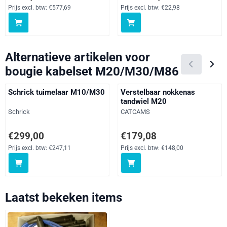
Prijs excl. btw:
€577,69
Prijs excl. btw:
€22,98
Alternatieve artikelen voor
bougie kabelset M20/M30/M86
Schrick tuimelaar M10/M30
Verstelbaar nokkenas
tandwiel M20
Merk:
Merk:
Schrick
CATCAMS
Prijs: 299,00, exclusief btw: 247,11
Prijs: 179,08, exclusief btw: 148
€299,00
€179,08
Prijs excl. btw:
€247,11
Prijs excl. btw:
€148,00
Laatst bekeken items