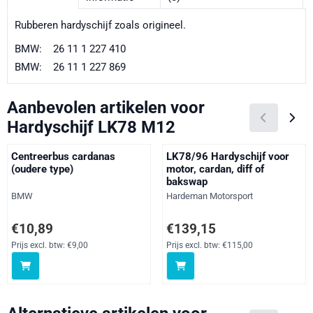
Rubberen hardyschijf zoals origineel.
BMW: 26 11 1 227 410
BMW: 26 11 1 227 869
Aanbevolen artikelen voor
Hardyschijf LK78 M12
Centreerbus cardanas
LK78/96 Hardyschijf voor
(oudere type)
motor, cardan, diff of
bakswap
Merk:
Merk:
BMW
Hardeman Motorsport
Prijs: 10,89, exclusief btw: 9,00
Prijs: 139,15, exclusief btw: 115
€10,89
€139,15
Prijs excl. btw:
€9,00
Prijs excl. btw:
€115,00