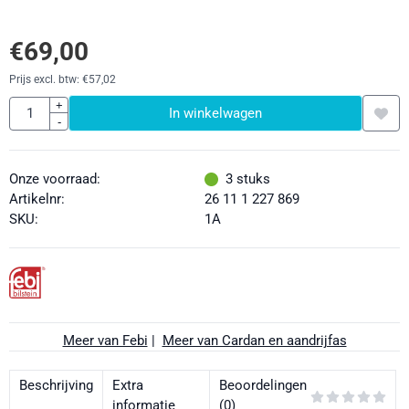
€
69,00
Prijs excl. btw:
€
57,02
Aantal
+
In winkelwagen
-
Onze voorraad:
3
stuks
Artikelnr:
26 11 1 227 869
SKU:
1A
Meer van Febi
|
Meer van Cardan en aandrijfas
Beschrijving
Extra
Beoordelingen
informatie
(0)