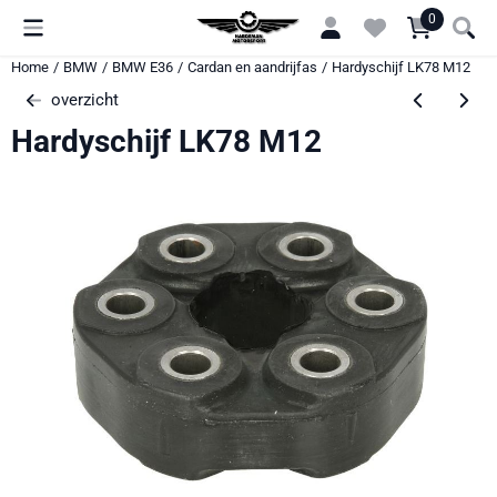
Cookievoorkeuren zijn momenteel gesloten.
0
Home
/
BMW
/
BMW E36
/
Cardan en aandrijfas
/
Hardyschijf LK78 M12
overzicht
Hardyschijf LK78 M12