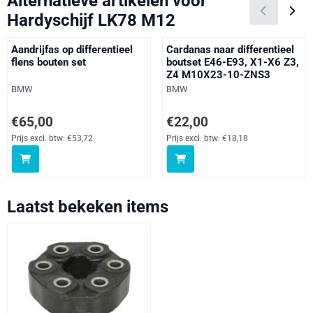
Alternatieve artikelen voor
Hardyschijf LK78 M12
Aandrijfas op differentieel
Cardanas naar differentieel
flens bouten set
boutset E46-E93, X1-X6 Z3,
Z4 M10X23-10-ZNS3
Merk:
Merk:
BMW
BMW
Prijs: 65,00, exclusief btw: 53,72
Prijs: 22,00, exclusief btw: 18,18
€65,00
€22,00
Prijs excl. btw:
€53,72
Prijs excl. btw:
€18,18
Laatst bekeken items