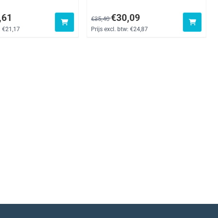
oor 25,61, exclusief btw: 21,17
Van 35,40 voor 30,09, exclusief btw: 24
,61
€30,09
€35,40
:
€21,17
Prijs excl. btw:
€24,87