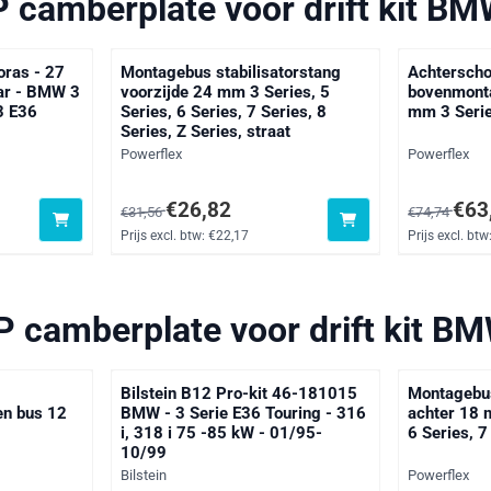
P camberplate voor drift kit B
oras - 27
Montagebus stabilisatorstang
Achtersch
ar - BMW 3
voorzijde 24 mm 3 Series, 5
bovenmont
3 E36
Series, 6 Series, 7 Series, 8
mm 3 Serie
Series, Z Series, straat
Merk:
Merk:
Powerflex
Powerflex
 btw: 239,64
Van 31,56 voor 26,82, exclusief btw: 22,17
Van 74,74 v
€26,82
€63
€31,56
€74,74
Prijs excl. btw:
€22,17
Prijs excl. btw
P camberplate voor drift kit B
Bilstein B12 Pro-kit 46-181015
Montagebus
n bus 12
BMW - 3 Serie E36 Touring - 316
achter 18 
i, 318 i 75 -85 kW - 01/95-
6 Series, 7
10/99
Merk:
Merk:
Bilstein
Powerflex