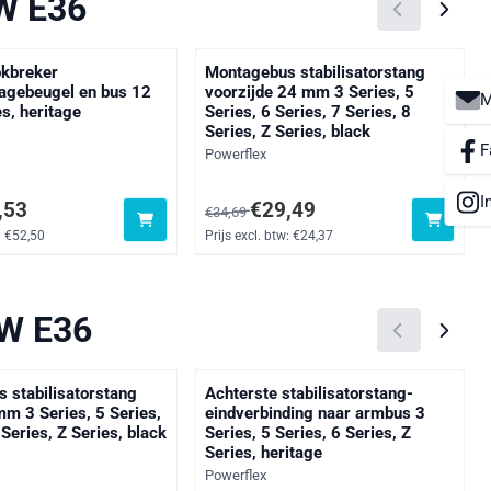
MW E36
okbreker
Montagebus stabilisatorstang
agebeugel en bus 12
voorzijde 24 mm 3 Series, 5
M
s, heritage
Series, 6 Series, 7 Series, 8
Series, Z Series, black
F
Merk:
Powerflex
I
oor 63,53, exclusief btw: 52,50
Van 34,69 voor 29,49, exclusief btw: 24
,53
€29,49
€34,69
:
€52,50
Prijs excl. btw:
€24,37
MW E36
 stabilisatorstang
Achterste stabilisatorstang-
mm 3 Series, 5 Series,
eindverbinding naar armbus 3
 Series, Z Series, black
Series, 5 Series, 6 Series, Z
Series, heritage
Merk:
Powerflex