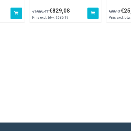
xclusief btw: 52,50
Van 1 020,41 voor 829,08, exclusief btw: 685,19
Van 30,13 v
€829,08
€25
€1.020,41
€30,13
Prijs excl. btw:
€685,19
Prijs excl. btw