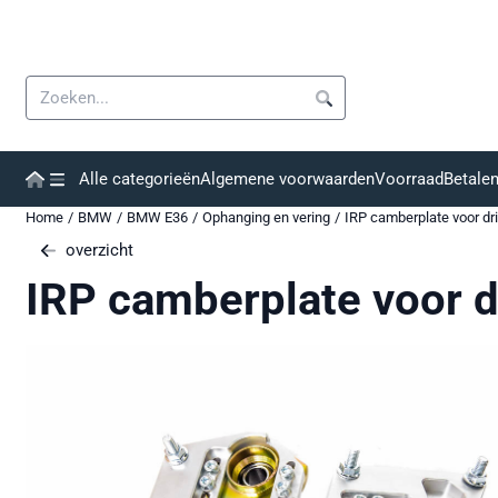
Cookievoorkeuren zijn momenteel gesloten.
Zoeken
Alle categorieën
Algemene voorwaarden
Voorraad
Betale
Home
/
BMW
/
BMW E36
/
Ophanging en vering
/
IRP camberplate voor dr
overzicht
IRP camberplate voor d