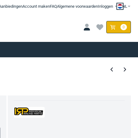
Aanbiedingen
Account maken
FAQ
Algemene voorwaarden
Inloggen
NL
0