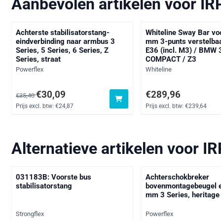
Aanbevolen artikelen voor
IR
Achterste stabilisatorstang-
Whiteline Sway Bar vo
eindverbinding naar armbus 3
mm 3-punts verstelba
Series, 5 Series, 6 Series, Z
E36 (incl. M3) / BMW 
Series, straat
COMPACT / Z3
Merk:
Merk:
Powerflex
Whiteline
Van 35,40 voor 30,09, exclusief btw: 24,87
Prijs: 289,96, exclusief
€30,09
€289,96
€35,40
Prijs excl. btw:
€24,87
Prijs excl. btw:
€239,64
Alternatieve artikelen voor
IR
031183B: Voorste bus
Achterschokbreker
stabilisatorstang
bovenmontagebeugel e
mm 3 Series, heritage
Merk:
Merk:
Strongflex
Powerflex