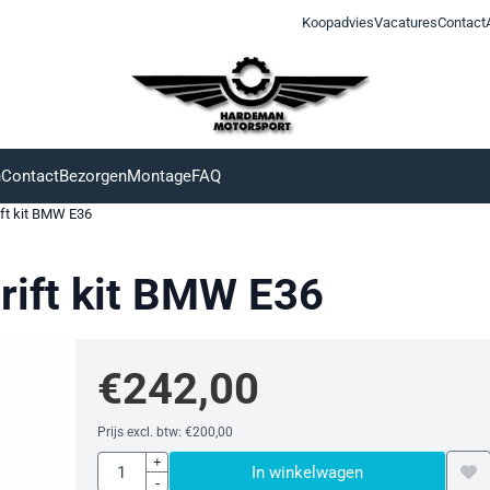
Koopadvies
Vacatures
Contact
n
Contact
Bezorgen
Montage
FAQ
ift kit BMW E36
rift kit BMW E36
€
242,00
Prijs excl. btw:
€
200,00
Aantal
+
In winkelwagen
-