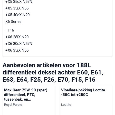
+X5 35dX N57N
+X5 35iX N55
+X5 40eX N20
X6 Series
−F16
+X6 28iX N20
+X6 30dX N57N
+X6 35iX N55
Aanbevolen artikelen voor
188L
differentieel deksel achter E60, E61,
E63, E64, F25, F26, E70, F15, F16
Max Gear 75W-90 (sper)
Vloeibare pakking Loctite
differentieel, PTO,
-55C tot +250C
tussenbak, en
versnellingsbak olie - vol
Merk:
Merk:
Royal Purple
Loctite
synthetisch