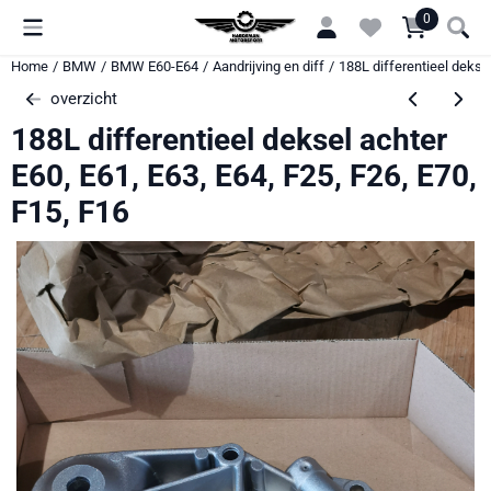
Cookievoorkeuren zijn momenteel gesloten.
0
Home
/
BMW
/
BMW E60-E64
/
Aandrijving en diff
/
188L differentieel deksel
overzicht
188L differentieel deksel achter
E60, E61, E63, E64, F25, F26, E70,
F15, F16