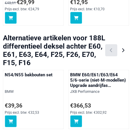
Van 48,61 voor 29,99, exclusief btw: 24,79
Prijs: 12,95, exclusief btw: 10,70
€29,99
€12,95
€48,61
Prijs excl. btw:
€24,79
Prijs excl. btw:
€10,70
Alternatieve artikelen voor
188L
differentieel deksel achter E60,
E61, E63, E64, F25, F26, E70,
F15, F16
N54/N55 bakbouten set
BMW E60/E61/E63/E64
5/6-serie (niet-M-modellen)
Upgrade aandrijfas
middensteunlagerdrager
Merk:
Merk:
BMW
JXB Performance
(BMW02A0)
Prijs: 39,36, exclusief btw: 32,53
Prijs: 366,53, exclusief btw: 302
€39,36
€366,53
Prijs excl. btw:
€32,53
Prijs excl. btw:
€302,92