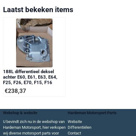
Laatst bekeken items
188L differentieel deksel
achter E60, E61, E63, E64,
F25, F26, E70, F15, F16
€
238,37
Webshop & website
Hardeman Motorsport Parts
U bevindt zich nu in de webshop van
Website
Hardeman Motorsport, hier verkopen
Differentiëlen
wij diverse motorsport parts voor
Contact