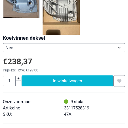
Koelvinnen deksel
€
238,37
Prijs excl. btw:
€
197,00
Aantal
+
In winkelwagen
-
Onze voorraad:
9
stuks
Artikelnr:
33117528319
SKU:
47A