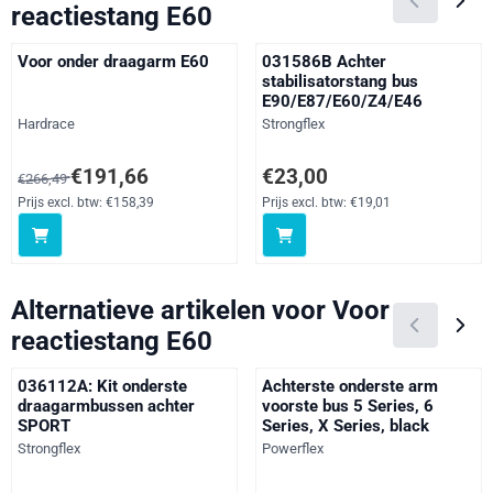
reactiestang E60
Voor onder draagarm E60
031586B Achter
stabilisatorstang bus
E90/E87/E60/Z4/E46
Merk:
Merk:
Hardrace
Strongflex
Van 266,49 voor 191,66, exclusief btw: 158,39
Prijs: 23,00, exclusief btw: 19,01
€191,66
€23,00
€266,49
Prijs excl. btw:
€158,39
Prijs excl. btw:
€19,01
Alternatieve artikelen voor
Voor
reactiestang E60
036112A: Kit onderste
Achterste onderste arm
draagarmbussen achter
voorste bus 5 Series, 6
SPORT
Series, X Series, black
Merk:
Merk:
Strongflex
Powerflex