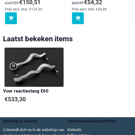
Van 167,24 voor 150,51, exclusief btw: 124,39
Van 63,90 voor 54,32, exclusief 
€150,51
€54,32
€167,24
€63,90
Prijs excl. btw:
€124,39
Prijs excl. btw:
€44,89
Laatst bekeken items
Voor reactiestang E60
€
533,30
Webshop & website
Hardeman Motorsport Parts
U bevindt zich nu in de webshop van
Website