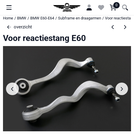
Cookievoorkeuren zijn momenteel gesloten.
0
Home
/
BMW
/
BMW E60-E64
/
Subframe en draagarmen
/
Voor reactiestan
overzicht
Voor reactiestang E60