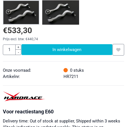
€
533,30
Prijs excl. btw:
€
440,74
Aantal
+
In winkelwagen
-
Onze voorraad:
0
stuks
Artikelnr:
HR7211
Voor reactiestang E60
Delivery time: Out of stock at supplier, Shipped within 3 weeks