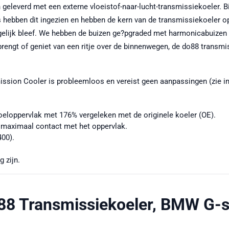
leverd met een externe vloeistof-naar-lucht-transmissiekoeler. B
rs hebben dit ingezien en hebben de kern van de transmissiekoele
k gelijk bleef. We hebben de buizen ge?pgraded met harmonicabuizen
rbrengt of geniet van een ritje over de binnenwegen, de do88 transm
ssion Cooler is probleemloos en vereist geen aanpassingen (zie inst
eloppervlak met 176% vergeleken met de originele koeler (OE).
 maximaal contact met het oppervlak.
400).
 zijn.
88 Transmissiekoeler, BMW G-s