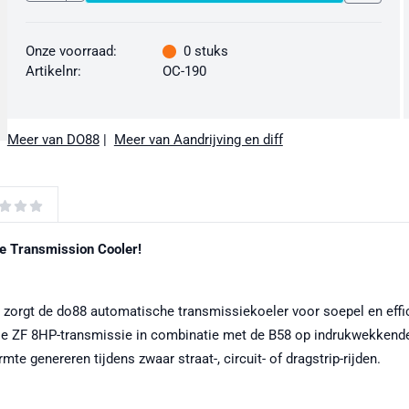
Onze voorraad:
0
stuks
Artikelnr:
OC-190
Meer van DO88
|
Meer van Aandrijving en diff
e Transmission Cooler!
rgt de do88 automatische transmissiekoeler voor soepel en effici
ZF 8HP-transmissie in combinatie met de B58 op indrukwekkende wijz
mte genereren tijdens zwaar straat-, circuit- of dragstrip-rijden.