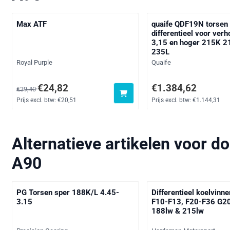
Max ATF
quaife QDF19N torsen
differentieel voor ver
3,15 en hoger 215K 
235L
Merk:
Merk:
Royal Purple
Quaife
Van 39,40 voor 24,82, exclusief btw: 20,51
Prijs: 1 384,62, exclusi
€24,82
€1.384,62
€39,40
Prijs excl. btw:
€20,51
Prijs excl. btw:
€1.144,31
Alternatieve artikelen voor
do
A90
PG Torsen sper 188K/L 4.45-
Differentieel koelvinn
3.15
F10-F13, F20-F36 G2
188lw & 215lw