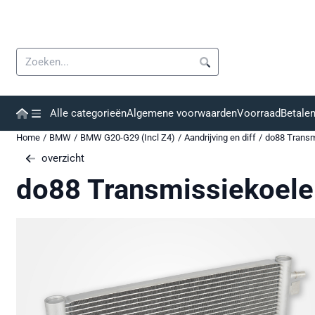
Cookievoorkeuren zijn momenteel gesloten.
Zoeken
Alle categorieën
Algemene voorwaarden
Voorraad
Betale
Home
/
BMW
/
BMW G20-G29 (Incl Z4)
/
Aandrijving en diff
/
do88 Transm
overzicht
do88 Transmissiekoele