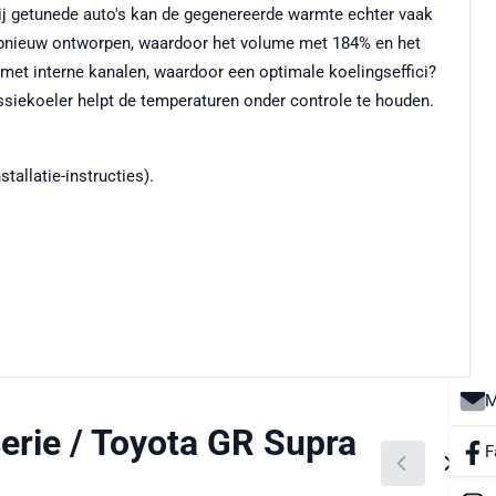
ij getunede auto's kan de gegenereerde warmte echter vaak
r opnieuw ontworpen, waardoor het volume met 184% en het
 met interne kanalen, waardoor een optimale koelingseffici?
issiekoeler helpt de temperaturen onder controle te houden.
allatie-instructies).
M
erie / Toyota GR Supra
F