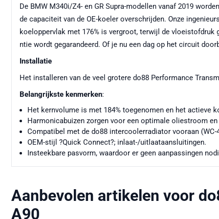
De BMW M340i/Z4- en GR Supra-modellen vanaf 2019 worden ge
de capaciteit van de OE-koeler overschrijden. Onze ingenieu
koeloppervlak met 176% is vergroot, terwijl de vloeistofdru
ntie wordt gegarandeerd. Of je nu een dag op het circuit doo
Installatie
Het installeren van de veel grotere do88 Performance Transmi
Belangrijkste kenmerken
:
Het kernvolume is met 184% toegenomen en het actieve ko
Harmonicabuizen zorgen voor een optimale oliestroom en
Compatibel met de do88 intercoolerradiator vooraan (WC-
OEM-stijl ?Quick Connect?; inlaat-/uitlaataansluitingen.
Insteekbare pasvorm, waardoor er geen aanpassingen nodig
Aanbevolen artikelen voor
do
A90