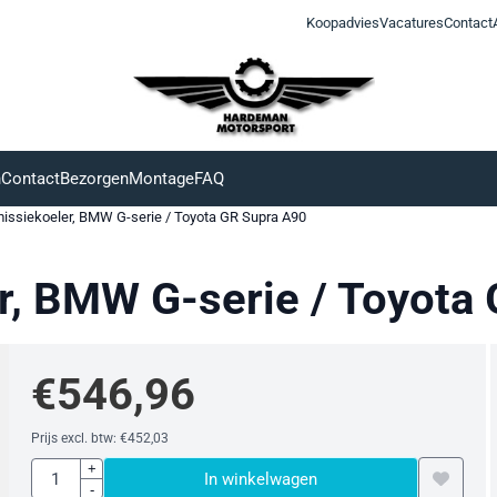
Koopadvies
Vacatures
Contact
n
Contact
Bezorgen
Montage
FAQ
issiekoeler, BMW G-serie / Toyota GR Supra A90
r, BMW G-serie / Toyota
€
546,96
Prijs excl. btw:
€
452,03
Aantal
+
In winkelwagen
-