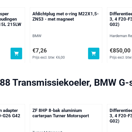
 sper
Afdichtplug met o-ring M22X1,5-
Differentie
houdingen
ZNS3 - met magneet
3, 4 F20-F
215L 215LW
G02)
Merk:
Merk:
BMW
Hardeman Re
ef btw: 1 144,31
Prijs: 7,26, exclusief btw: 6,00
Prijs: 850,0
€7,26
€850,00
Prijs excl. btw:
€6,00
Prijs excl. btw
88 Transmissiekoeler, BMW G-s
en adapter
ZF 8HP 8-bak aluminium
Differentie
0-G26 G42
carterpan Turner Motorsport
3, 4 F20-F
G02)