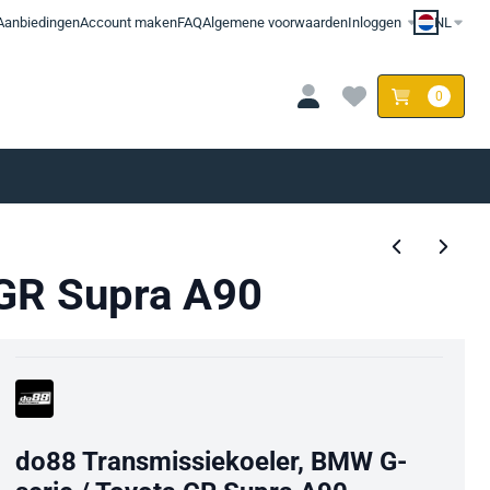
Aanbiedingen
Account maken
FAQ
Algemene voorwaarden
Inloggen
NL
0
 GR Supra A90
do88 Transmissiekoeler, BMW G-