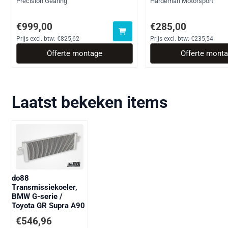
Merk:
Merk:
Precision Gearing
Hardeman Motorsport
Prijs op aanvraag, exclusief btw: 825,62
Prijs op aanvraag, excl
€999,00
€285,00
Prijs excl. btw:
€825,62
Prijs excl. btw:
€235,54
Offerte montage
Offerte mont
Laatst bekeken items
do88
Transmissiekoeler,
BMW G-serie /
Toyota GR Supra A90
€
546,96