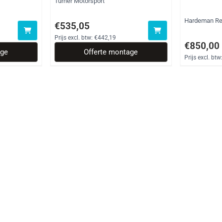
Merk:
Turner Motorsport
Merk:
Hardeman Re
usief btw: 235,54
Prijs op aanvraag, exclusief btw: 442,19
€535,05
Prijs excl. btw:
€442,19
Prijs: 850,0
€850,00
age
Offerte montage
Prijs excl. btw