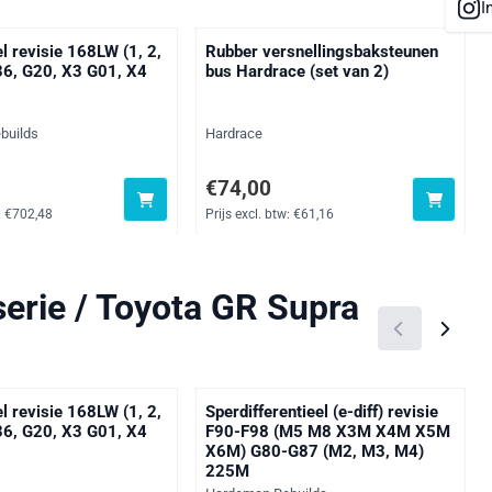
I
el revisie 168LW (1, 2,
Rubber versnellingsbaksteunen
36, G20, X3 G01, X4
bus Hardrace (set van 2)
Merk:
builds
Hardrace
0, exclusief btw: 702,48
Prijs: 74,00, exclusief btw: 61,16
€74,00
:
€702,48
Prijs excl. btw:
€61,16
erie / Toyota GR Supra
el revisie 168LW (1, 2,
Sperdifferentieel (e-diff) revisie
36, G20, X3 G01, X4
F90-F98 (M5 M8 X3M X4M X5M
X6M) G80-G87 (M2, M3, M4)
225M