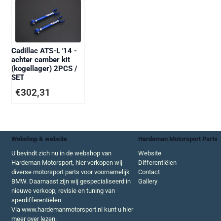
Cadillac ATS-L '14 -
achter camber kit
(kogellager) 2PCS /
SET
€
302,31
Webshop & website
Hardeman Motorsport Parts
U bevindt zich nu in de webshop van
Website
Hardeman Motorsport, hier verkopen wij
Differentiëlen
diverse motorsport parts voor voornamelijk
Contact
BMW. Daarnaast zijn wij gespecialiseerd in
Gallery
nieuwe verkoop, revisie en tuning van
sperdifferentiëlen.
Via
www.hardemanmotorsport.nl
kunt u hier
meer over lezen.