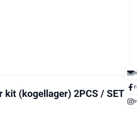
M
F
r kit (kogellager) 2PCS / SET
I