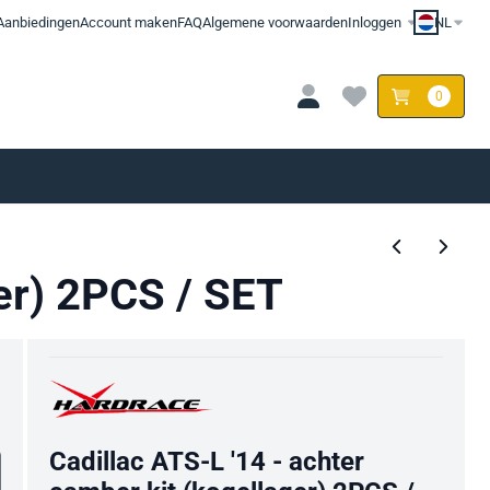
Aanbiedingen
Account maken
FAQ
Algemene voorwaarden
Inloggen
NL
0
ger) 2PCS / SET
Cadillac ATS-L '14 - achter