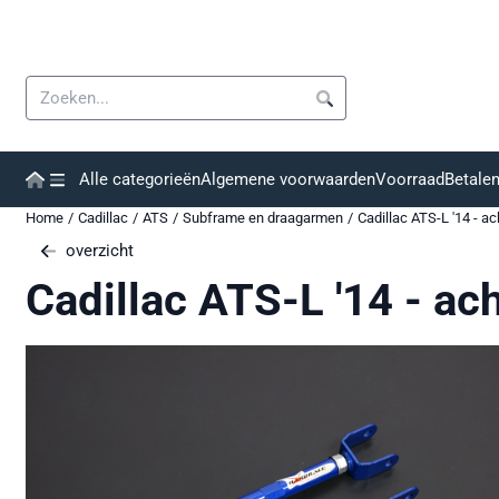
Cookievoorkeuren zijn momenteel gesloten.
Zoeken
Alle categorieën
Algemene voorwaarden
Voorraad
Betale
Home
/
Cadillac
/
ATS
/
Subframe en draagarmen
/
Cadillac ATS-L '14 - a
overzicht
Cadillac ATS-L '14 - ac