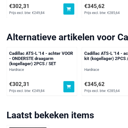
Prijs: 302,31, exclusief btw: 249,84
Prijs: 345,62, exclusief
€302,31
€345,62
Prijs excl. btw:
€249,84
Prijs excl. btw:
€285,64
Alternatieve artikelen voor
Ca
Cadillac ATS-L '14 - achter VOOR
Cadillac ATS-L '14 - a
- ONDERSTE draagarm
kit (kogellager) 2PCS 
(kogellager) 2PCS / SET
Merk:
Merk:
Hardrace
Hardrace
Prijs: 302,31, exclusief btw: 249,84
Prijs: 345,62, exclusief
€302,31
€345,62
Prijs excl. btw:
€249,84
Prijs excl. btw:
€285,64
Laatst bekeken items