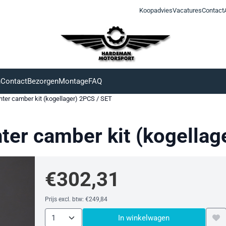
Koopadvies
Vacatures
Contact
n
Contact
Bezorgen
Montage
FAQ
chter camber kit (kogellager) 2PCS / SET
hter camber kit (kogella
€
302,31
Prijs excl. btw:
€
249,84
Aantal
In winkelwagen