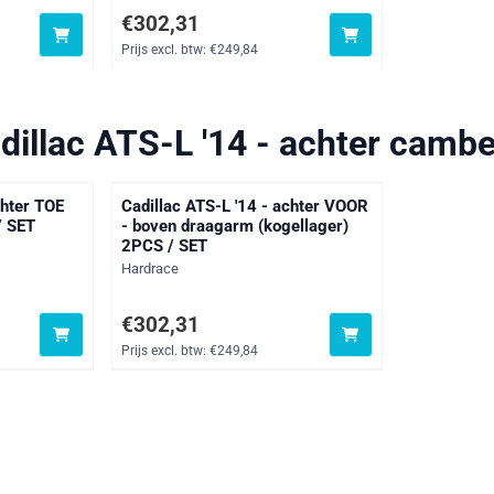
 btw: 285,64
Prijs: 302,31, exclusief btw: 249,84
€302,31
Prijs excl. btw:
€249,84
dillac ATS-L '14 - achter cambe
chter TOE
Cadillac ATS-L '14 - achter VOOR
/ SET
- boven draagarm (kogellager)
2PCS / SET
Merk:
Hardrace
 btw: 285,64
Prijs: 302,31, exclusief btw: 249,84
€302,31
Prijs excl. btw:
€249,84