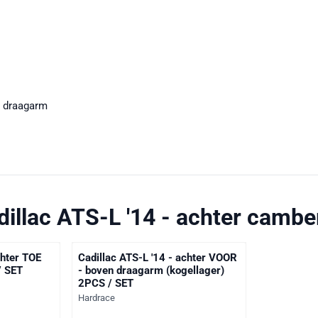
e draagarm
dillac ATS-L '14 - achter cambe
chter TOE
Cadillac ATS-L '14 - achter VOOR
/ SET
- boven draagarm (kogellager)
2PCS / SET
Merk:
Hardrace