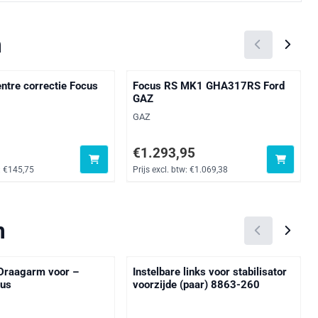
m
entre correctie Focus
Focus RS MK1 GHA317RS Ford
GAZ
Merk:
GAZ
6, exclusief btw: 145,75
Prijs: 1 293,95, exclusief btw: 1 069,38
€1.293,95
:
€145,75
Prijs excl. btw:
€1.069,38
m
Draagarm voor –
Instelbare links voor stabilisator
bus
voorzijde (paar) 8863-260