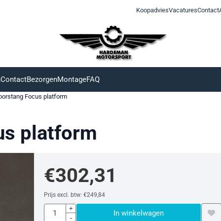
Koopadvies
Vacatures
Contact
n
Contact
Bezorgen
Montage
FAQ
oorstang Focus platform
us platform
€
302,31
Prijs excl. btw:
€
249,84
Aantal
+
In winkelwagen
-