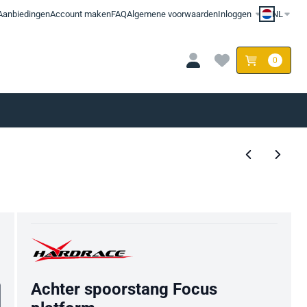
Aanbiedingen
Account maken
FAQ
Algemene voorwaarden
Inloggen
NL
0
Achter spoorstang Focus