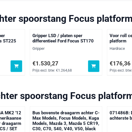
hter spoorstang Focus platfor
per
Gripper LSD / platen sper
Voor roll c
us ST225
differentieel Ford Focus ST170
platform
Merk:
Merk:
Gripper
Hardrace
ef btw: 1 395,45
Prijs: 1 530,27, exclusief btw: 1 264,68
Prijs: 176,3
€1.530,27
€176,36
Prijs excl. btw:
€1.264,68
Prijs excl. btw
hter spoorstang Focus platfor
A MK2 '12
Bus bovenste draagarm achter C-
071486B: 
merikaanse
Max Models, Focus Models, Kuga
achterste 
r draagarm
Models, Mazda 3, Mazda 5 CR19,
CS / SET
C30, C70, S40, V40, V50, black