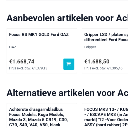
Aanbevolen artikelen voor
Ac
Focus RS MK1 GOLD Ford GAZ
Gripper LSD / platen s
differentieel Ford Foc
Merk:
Merk:
GAZ
Gripper
Prijs: 1 668,74, exclusief btw: 1 379,13
Prijs: 1 688,50, exclusi
€1.668,74
€1.688,50
Prijs excl. btw:
€1.379,13
Prijs excl. btw:
€1.395,45
Alternatieve artikelen voor
Ac
Achterste draagarmbladbus
FOCUS MK3 13- / KUG
Focus Models, Kuga Models,
- / ESCAPE MK3 (in A
Mazda 3, Mazda 5 CR19, C30,
markt) '12 -Voor Onde
C70, S40, V40, V50, black
ASSY (hard rubber) 2P