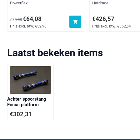
Merk:
Merk:
Powerflex
Hardrace
Van 75,38 voor 64,08, exclusief btw: 52,96
Prijs: 426,57, exclusief
€64,08
€426,57
€75,38
Prijs excl. btw:
€52,96
Prijs excl. btw:
€352,54
Laatst bekeken items
Achter spoorstang
Focus platform
€
302,31