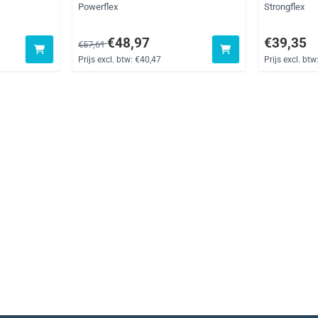
Merk:
Merk:
Powerflex
Strongflex
 btw: 352,54
Van 57,61 voor 48,97, exclusief btw: 40,47
Prijs: 39,35
€48,97
€39,35
€57,61
Prijs excl. btw:
€40,47
Prijs excl. btw