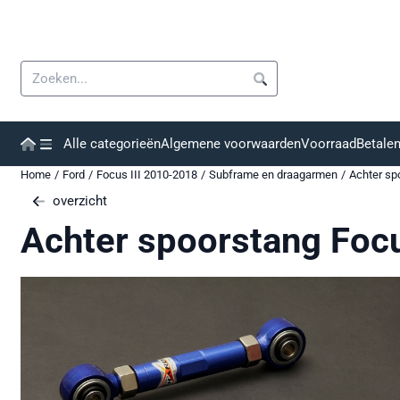
Cookievoorkeuren zijn momenteel gesloten.
Zoeken
Alle categorieën
Algemene voorwaarden
Voorraad
Betale
Home
/
Ford
/
Focus III 2010-2018
/
Subframe en draagarmen
/
Achter sp
overzicht
Achter spoorstang Foc