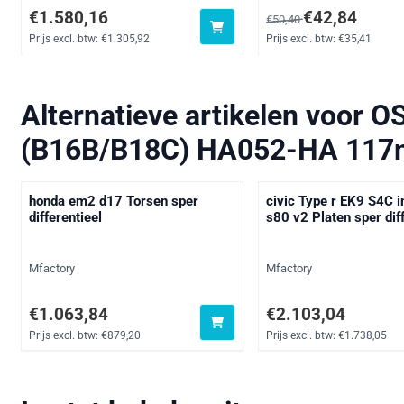
Prijs: 1 580,16, exclusief btw: 1 305,92
Van 50,40 voor 42,84, e
€1.580,16
€42,84
€50,40
Prijs excl. btw:
€1.305,92
Prijs excl. btw:
€35,41
Alternatieve artikelen voor
OS
(B16B/B18C) HA052-HA 117
honda em2 d17 Torsen sper
civic Type r EK9 S4C i
differentieel
s80 v2 Platen sper dif
Merk:
Merk:
Mfactory
Mfactory
Prijs: 1 063,84, exclusief btw: 879,20
Prijs: 2 103,04, exclusi
€1.063,84
€2.103,04
Prijs excl. btw:
€879,20
Prijs excl. btw:
€1.738,05