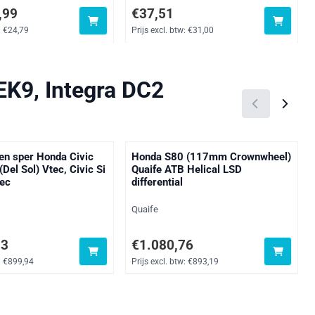
oor 29,99, exclusief btw: 24,79
Prijs: 37,51, exclusief btw: 31,00
,99
€37,51
:
€24,79
Prijs excl. btw:
€31,00
EK9, Integra DC2
sen sper Honda Civic
Honda S80 (117mm Crownwheel)
Del Sol) Vtec, Civic Si
Quaife ATB Helical LSD
tec
differential
Merk:
Quaife
,93, exclusief btw: 899,94
Prijs: 1 080,76, exclusief btw: 893,19
93
€1.080,76
:
€899,94
Prijs excl. btw:
€893,19