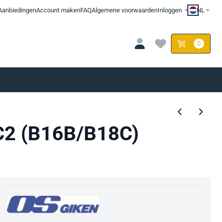
Aanbiedingen
Account maken
FAQ
Algemene voorwaarden
Inloggen
NL
0
DC2 (B16B/B18C)