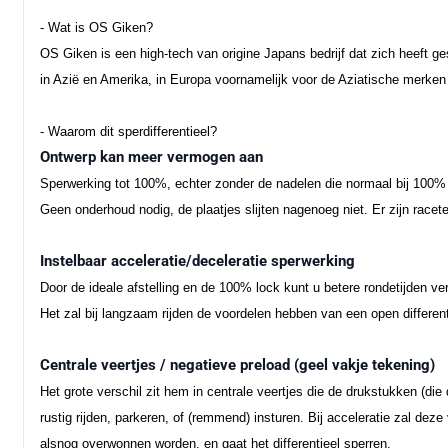
- Wat is OS Giken?
OS Giken is een high-tech van origine Japans bedrijf dat zich heeft g
in Azië en Amerika, in Europa voornamelijk voor de Aziatische merken
- Waarom dit sperdifferentieel?
Ontwerp kan meer vermogen aan
Sperwerking tot 100%, echter zonder de nadelen die normaal bij 100%
Geen onderhoud nodig, de plaatjes slijten nagenoeg niet. Er zijn racete
Instelbaar acceleratie/deceleratie sperwerking
Door de ideale afstelling en de 100% lock kunt u betere rondetijden v
Het zal bij langzaam rijden de voordelen hebben van een open different
Centrale veertjes / negatieve preload (geel vakje tekening)
Het grote verschil zit hem in centrale veertjes die de drukstukken (die
rustig rijden, parkeren, of (remmend) insturen. Bij acceleratie zal deze
alsnog overwonnen worden, en gaat het differentieel sperren.