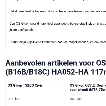
Het differentieel is beproefd door professionele teams over de hele werel
Een OS Giken sper differentieel garandeerd betere stabiliteit en grip v
juiste configuratie.
U kunt altijd vrijblijvend informeren naar de mogelijkheden, en ook vo
Aanbevolen artikelen voor
OS
(B16B/B18C) HA052-HA 117
OS Giken TS2BS Civic
OS Giken OS7.2_Gear o
voor circuit (MTF, 75w
Merk:
Merk:
OS Giken
OS Giken