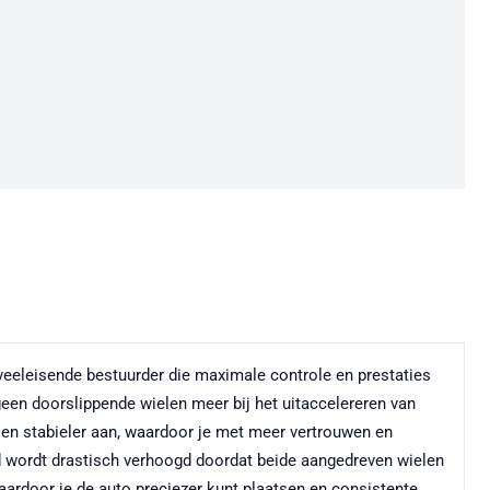
 veeleisende bestuurder die maximale controle en prestaties
 geen doorslippende wielen meer bij het uitaccelereren van
er en stabieler aan, waardoor je met meer vertrouwen en
id wordt drastisch verhoogd doordat beide aangedreven wielen
waardoor je de auto preciezer kunt plaatsen en consistente