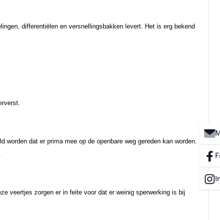
ngen, differentiëlen en versnellingsbakken levert. Het is erg bekend
erverst.
M
esteld worden dat er prima mee op de openbare weg gereden kan worden.
.
F
I
e veertjes zorgen er in feite voor dat er weinig sperwerking is bij