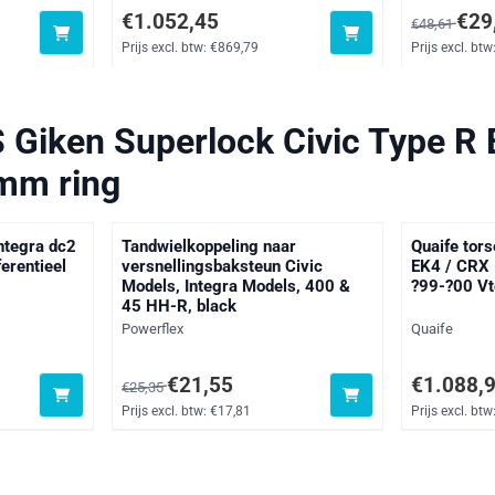
xclusief btw: 35,41
Prijs: 1 052,45, exclusief btw: 869,79
Van 48,61 v
€1.052,45
€29
€48,61
Prijs excl. btw:
€869,79
Prijs excl. btw
 Giken Superlock Civic Type R 
mm ring
ntegra dc2
Tandwielkoppeling naar
Quaife tor
ferentieel
versnellingsbaksteun Civic
EK4 / CRX (
Models, Integra Models, 400 &
?99-?00 V
45 HH-R, black
Merk:
Merk:
Powerflex
Quaife
ef btw: 1 738,05
Van 25,35 voor 21,55, exclusief btw: 17,81
Prijs: 1 088
€21,55
€1.088,
€25,35
Prijs excl. btw:
€17,81
Prijs excl. btw