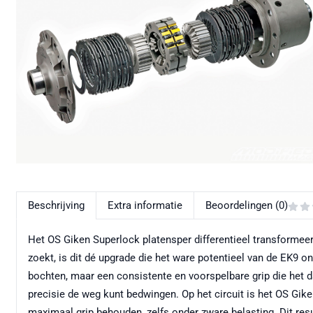
Beschrijving
Extra informatie
Beoordelingen (0)
Het OS Giken Superlock platensper differentieel transformeer
zoekt, is dit dé upgrade die het ware potentieel van de EK9 o
bochten, maar een consistente en voorspelbare grip die het da
precisie de weg kunt bedwingen. Op het circuit is het OS Gi
maximaal grip behouden, zelfs onder zware belasting. Dit resu