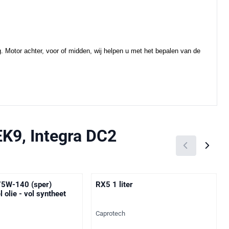
ing. Motor achter, voor of midden, wij helpen u met het bepalen van de
EK9, Integra DC2
75W-140 (sper)
RX5 1 liter
l olie - vol syntheet
Merk:
Caprotech