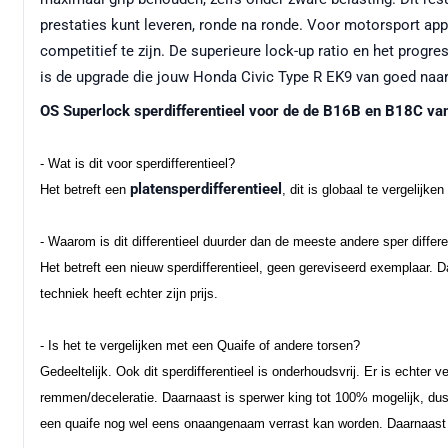
prestaties kunt leveren, ronde na ronde. Voor motorsport appli
competitief te zijn. De superieure lock-up ratio en het pro
is de upgrade die jouw Honda Civic Type R EK9 van goed naar
OS Superlock sperdifferentieel voor de de B16B en B18C va
- Wat is dit voor sperdifferentieel?
platensperdifferentieel
Het betreft een
, dit is globaal te vergeli
- Waarom is dit differentieel duurder dan de meeste andere sper differe
Het betreft een nieuw sperdifferentieel, geen gereviseerd exemplaar. 
techniek heeft echter zijn prijs.
- Is het te vergelijken met een Quaife of andere torsen?
Gedeeltelijk. Ook dit sperdifferentieel is onderhoudsvrij. Er is echter v
remmen/deceleratie. Daarnaast is sperwer king tot 100% mogelijk, dus
een quaife nog wel eens onaangenaam verrast kan worden. Daarnaast is