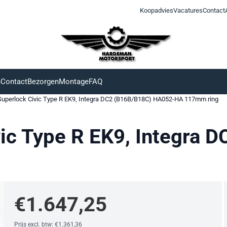
Koopadvies
Vacatures
Contact
n
Contact
Bezorgen
Montage
FAQ
Superlock Civic Type R EK9, Integra DC2 (B16B/B18C) HA052-HA 117mm ring
ic Type R EK9, Integra 
g
€
1.647,25
Prijs excl. btw:
€
1.361,36