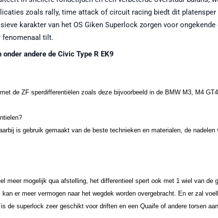
caties zoals rally, time attack of circuit racing biedt dit platensp
gressieve karakter van het OS Giken Superlock zorgen voor ongekend
 fenomenaal tilt.
n onder andere de Civic Type R EK9
jken met de ZF sperdifferentiëlen zoals deze bijvoorbeeld in de BMW M3, M4 
ntielen?
Daarbij is gebruik gemaakt van de beste technieken en materialen, de nadelen
eel meer mogelijk qua afstelling, het differentieel spert ook met 1 wiel van de 
 kan er meer vermogen naar het wegdek worden overgebracht. En er zal voelb
 de superlock zeer geschikt voor driften en een Quaife of andere torsen aan