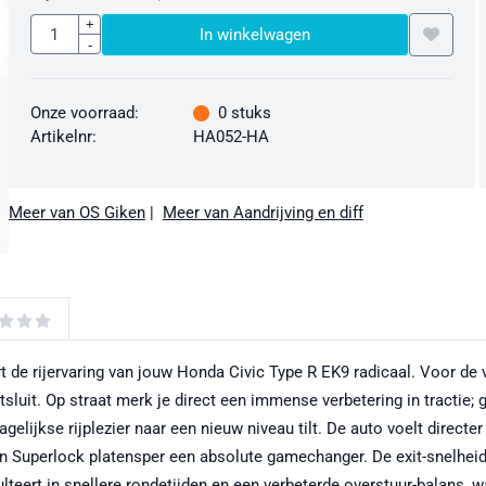
Aantal
+
In winkelwagen
-
Onze voorraad:
0
stuks
Artikelnr:
HA052-HA
Meer van OS Giken
|
Meer van Aandrijving en diff
t de rijervaring van jouw Honda Civic Type R EK9 radicaal. Voor de
ntsluit. Op straat merk je direct een immense verbetering in tractie;
gelijkse rijplezier naar een nieuw niveau tilt. De auto voelt direct
ken Superlock platensper een absolute gamechanger. De exit-snelhe
lteert in snellere rondetijden en een verbeterde overstuur-balans, 