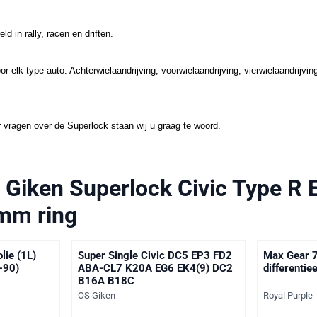
d in rally, racen en driften.
oor elk type auto. Achterwielaandrijving, voorwielaandrijving, vierwielaandrijv
or vragen over de Superlock staan wij u graag te woord.
 Giken Superlock Civic Type R 
mm ring
lie (1L)
Super Single Civic DC5 EP3 FD2
Max Gear 
-90)
ABA-CL7 K20A EG6 EK4(9) DC2
differentiee
B16A B18C
Merk:
Merk:
OS Giken
Royal Purple