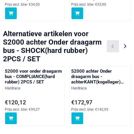
Prijs excl. btw:
€34,50
Prijs excl. btw:
€33,90
Alternatieve artikelen voor
S2000 achter Onder draagarm
bus - SHOCK(hard rubber)
2PCS / SET
S2000 voor onder draagarm
S2000 achter Onder
bus - COMPLIANCE(hard
draagarm bus -
rubber) 2PCS / SET
achterKANT(kogellager)
2PCS / SET
Merk:
Merk:
Hardrace
Hardrace
Prijs: 120,12, exclusief btw: 99,27
Prijs: 172,97, exclusief btw: 142
€120,12
€172,97
Prijs excl. btw:
€99,27
Prijs excl. btw:
€142,95