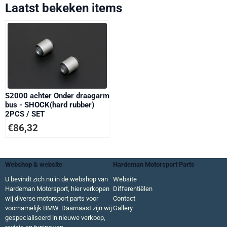
Laatst bekeken items
S2000 achter Onder draagarm
bus - SHOCK(hard rubber)
2PCS / SET
€
86,32
Webshop & website
Hardeman Motorsport Parts
U bevindt zich nu in de webshop van
Website
Hardeman Motorsport, hier verkopen
Differentiëlen
wij diverse motorsport parts voor
Contact
voornamelijk BMW. Daarnaast zijn wij
Gallery
gespecialiseerd in nieuwe verkoop,