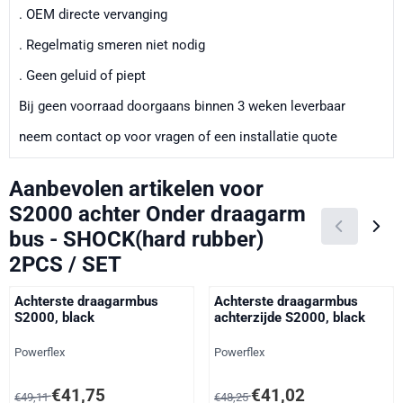
. OEM directe vervanging
. Regelmatig smeren niet nodig
. Geen geluid of piept
Bij geen voorraad doorgaans binnen 3 weken leverbaar
neem contact op voor vragen of een installatie quote
Aanbevolen artikelen voor
S2000 achter Onder draagarm
bus - SHOCK(hard rubber)
2PCS / SET
Achterste draagarmbus
Achterste draagarmbus
S2000, black
achterzijde S2000, black
Merk:
Merk:
Powerflex
Powerflex
Van 49,11 voor 41,75, exclusief btw: 34,50
Van 48,25 voor 41,02, exclusief 
€41,75
€41,02
€49,11
€48,25