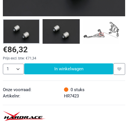
€
86,32
Prijs excl. btw:
€
71,34
Aantal
In winkelwagen
Onze voorraad:
0
stuks
Artikelnr:
HR7423