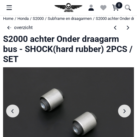
Cookievoorkeuren zijn momenteel gesloten.
0
Home
/
Honda
/
S2000
/
Subframe en draagarmen
/
S2000 achter Onder dra
overzicht
S2000 achter Onder draagarm
bus - SHOCK(hard rubber) 2PCS /
SET