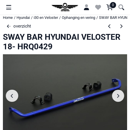
Cookievoorkeuren zijn momenteel gesloten.
0
Home
/
Hyundai
/
i30 en Veloster
/
Ophanging en vering
/
SWAY BAR HYUNDA
overzicht
SWAY BAR HYUNDAI VELOSTER
18- HRQ0429