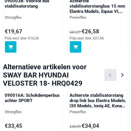
090003B: Voorste bus
Achterste
stabilisatorstang
stabilisatorstangbus 15 mm
Elantra Models, Equus VI,
Genesis BH, i30 Models,
Merk:
Merk:
Strongflex
Powerflex
i40, Ioniq AE, Kona inc N,
Sonata Models, Tucson /
Prijs: 19,67, exclusief btw: 16,26
Van 31,27 voor 26,58, exclusief 
€19,67
€26,58
€31,27
iX35 Models, Veloster
Models,
Prijs excl. btw:
€16,26
Prijs excl. btw:
€21,96
Cee'd/Proceed/XCeed
Models, Niro DE, Optima JF,
Sportage Models, straat
Alternatieve artikelen voor
SWAY BAR HYUNDAI
VELOSTER 18- HRQ0429
090016A: Schokdemperbus
Achterste stabilisatorstang
achter SPORT
drop link bus Elantra Models,
i30 Models, Ioniq AE, Kona
inc N, Veloster Models,
Merk:
Merk:
Strongflex
Powerflex
Cee'd/Proceed/XCeed
Models, Niro DE, Soul
Prijs: 33,45, exclusief btw: 27,64
Van 40,05 voor 34,04, exclusief 
€33,45
€34,04
€40,05
Models, straat