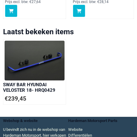
Prijs excl. btw:
€27,64
Prijs excl. btw:
€28,14
Laatst bekeken items
SWAY BAR HYUNDAI
VELOSTER 18- HRQ0429
€
239,45
Webshop & website
Hardeman Motorsport Parts
U bevindt zich nu in de webshop van
Website
Hardeman Motorsport, hier verkopen
Differentiëlen