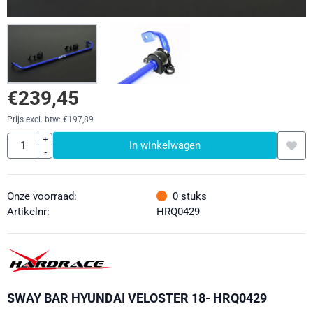
€
239,45
Prijs excl. btw:
€
197,89
Aantal
+
In winkelwagen
-
Onze voorraad:
0
stuks
Artikelnr:
HRQ0429
SWAY BAR HYUNDAI VELOSTER 18- HRQ0429