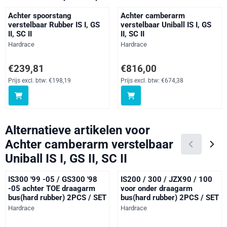
Achter spoorstang
Achter camberarm
verstelbaar Rubber IS I, GS
verstelbaar Uniball IS I, GS
II, SC II
II, SC II
Merk:
Merk:
Hardrace
Hardrace
Prijs: 239,81, exclusief btw: 198,19
Prijs: 816,00, exclusief btw: 674
€239,81
€816,00
Prijs excl. btw:
€198,19
Prijs excl. btw:
€674,38
Alternatieve artikelen voor
Achter camberarm verstelbaar
Uniball IS I, GS II, SC II
IS300 '99 -05 / GS300 '98
IS200 / 300 / JZX90 / 100
-05 achter TOE draagarm
voor onder draagarm
bus(hard rubber) 2PCS / SET
bus(hard rubber) 2PCS / SET
Merk:
Merk:
Hardrace
Hardrace