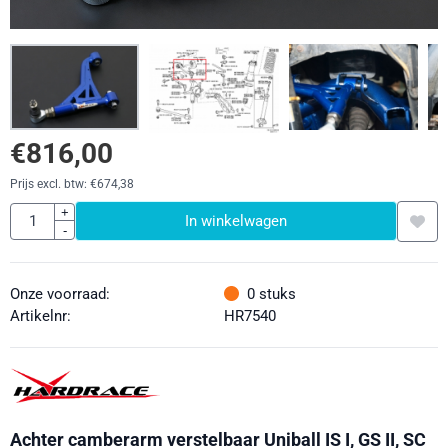
€
816,00
Prijs excl. btw:
€
674,38
Aantal
+
In winkelwagen
-
Onze voorraad:
0
stuks
Artikelnr:
HR7540
Achter camberarm verstelbaar Uniball IS I, GS II, SC