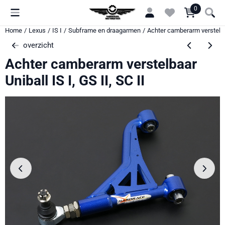
Cookievoorkeuren zijn momenteel gesloten.
0
Home
/
Lexus
/
IS I
/
Subframe en draagarmen
/
Achter camberarm verstelbaar
overzicht
Achter camberarm verstelbaar
Uniball IS I, GS II, SC II