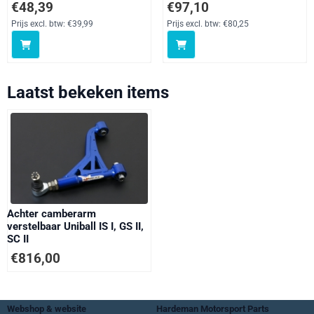
Prijs: 48,39, exclusief btw: 39,99
Prijs: 97,10, exclusief btw: 80,25
€48,39
€97,10
Prijs excl. btw:
€39,99
Prijs excl. btw:
€80,25
Laatst bekeken items
Achter camberarm
verstelbaar Uniball IS I, GS II,
SC II
€
816,00
Webshop & website
Hardeman Motorsport Parts