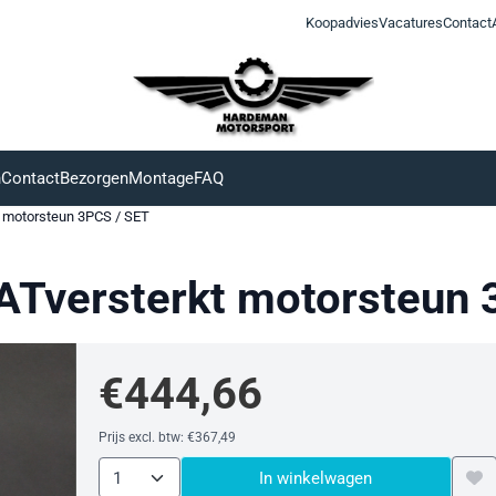
Koopadvies
Vacatures
Contact
n
Contact
Bezorgen
Montage
FAQ
t motorsteun 3PCS / SET
ATversterkt motorsteun 
€
444,66
Prijs excl. btw:
€
367,49
Aantal
In winkelwagen