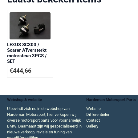
LEXUS SC300 /
Soarer ATversterkt
motorsteun 3PCS /
SET
€
444,66
Webshop & website
Hardeman Motorsport Parts
U bevindt zich nu in de webshop van
Website
Hardeman Motorsport, hier verkopen wij
Differentiëlen
diverse motorsport parts voor voornamelijk
Contact
BMW. Daarnaast zijn wij gespecialiseerd in
Gallery
nieuwe verkoop, revisie en tuning van
sperdifferentiëlen.