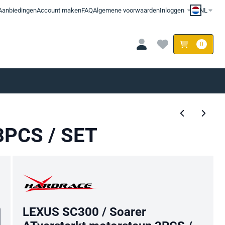
Aanbiedingen
Account maken
FAQ
Algemene voorwaarden
Inloggen
NL
0
3PCS / SET
LEXUS SC300 / Soarer