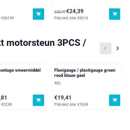
6, exclusief btw: 367,49
Van 38,72 voor 24,39, exclusief btw: 20
€24,39
€38,72
:
€367,49
Prijs excl. btw:
€20,16
kt motorsteun 3PCS /
montage smeermiddel
Flexigauge / plastigauge groen
rood blauw geel
Merk:
ACL
oor 27,81, exclusief btw: 22,98
Prijs: 19,41, exclusief btw: 16,04
,81
€19,41
:
€22,98
Prijs excl. btw:
€16,04