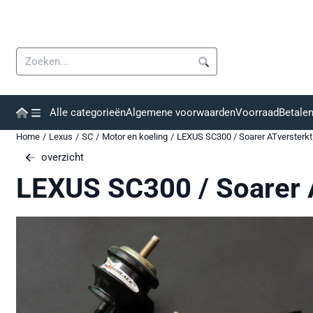
Cookievoorkeuren zijn momenteel gesloten.
Zoeken
Alle categorieën
Algemene voorwaarden
Voorraad
Betale
Home
/
Lexus
/
SC
/
Motor en koeling
/
LEXUS SC300 / Soarer ATversterk
overzicht
LEXUS SC300 / Soarer 