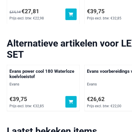
Van 44,14 voor 27,81, exclusief btw: 22,98
Prijs: 39,75, exclusief 
€27,81
€39,75
€44,14
Prijs excl. btw:
€22,98
Prijs excl. btw:
€32,85
Alternatieve artikelen voor
LE
SET
Evans power cool 180 Waterloze
Evans voorbereidings v
koelvloeistof
Merk:
Merk:
Evans
Evans
Prijs: 39,75, exclusief btw: 32,85
Prijs: 26,62, exclusief 
€39,75
€26,62
Prijs excl. btw:
€32,85
Prijs excl. btw:
€22,00
Laatst bekeken items