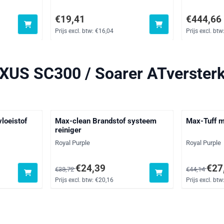
btw: 32,85
Prijs: 19,41, exclusief btw: 16,04
Prijs: 444,6
€19,41
€444,66
Prijs excl. btw:
€16,04
Prijs excl. btw
XUS SC300 / Soarer ATverster
loeistof
Max-clean Brandstof systeem
Max-Tuff 
reiniger
Merk:
Merk:
Royal Purple
Royal Purple
btw: 22,00
Van 38,72 voor 24,39, exclusief btw: 20,16
Van 44,14 v
€24,39
€27
€38,72
€44,14
Prijs excl. btw:
€20,16
Prijs excl. btw