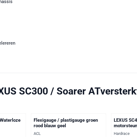
chassis
elereren
XUS SC300 / Soarer ATversterk
 Waterloze
Flexigauge / plastigauge groen
LEXUS SC4
rood blauw geel
motorsteu
Merk:
Merk:
ACL
Hardrace