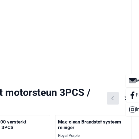
M
t motorsteun 3PCS /
F
I
00 versterkt
Max-clean Brandstof systeem
n 3PCS
reiniger
Merk:
Royal Purple