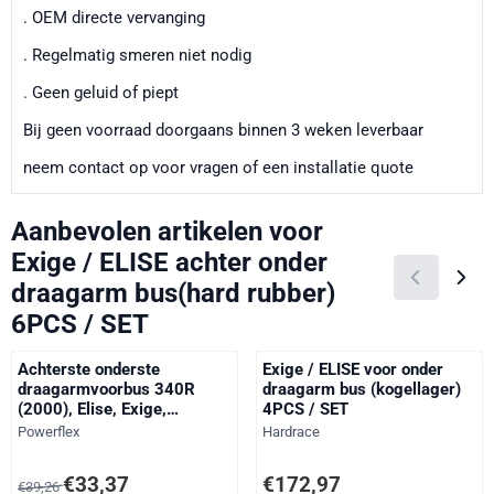
. OEM directe vervanging
. Regelmatig smeren niet nodig
. Geen geluid of piept
Bij geen voorraad doorgaans binnen 3 weken leverbaar
neem contact op voor vragen of een installatie quote
Aanbevolen artikelen voor
Exige / ELISE achter onder
draagarm bus(hard rubber)
6PCS / SET
Achterste onderste
Exige / ELISE voor onder
draagarmvoorbus 340R
draagarm bus (kogellager)
(2000), Elise, Exige,
4PCS / SET
Roadster, VX220 (Opel
Merk:
Merk:
Powerflex
Hardrace
Speedster), black
Van 39,26 voor 33,37, exclusief btw: 27,58
Prijs: 172,97, exclusief btw: 142
€33,37
€172,97
€39,26