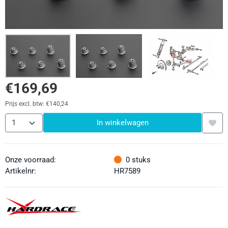
€
169,69
Prijs excl. btw:
€
140,24
Aantal
In winkelwagen
Onze voorraad:
0
stuks
Artikelnr:
HR7589