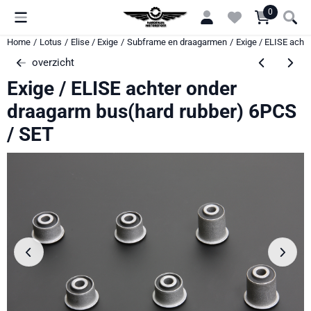
Cookievoorkeuren zijn momenteel gesloten.
0
Home
/
Lotus
/
Elise / Exige
/
Subframe en draagarmen
/
Exige / ELISE acht
overzicht
Exige / ELISE achter onder
draagarm bus(hard rubber) 6PCS
/ SET