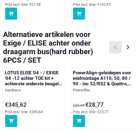
Prijs excl. btw:
€27,58
Prijs excl. btw:
€142,95
Alternatieve artikelen voor
Exige / ELISE achter onder
draagarm bus(hard rubber)
6PCS / SET
LOTUS ELISE '04 - / EXIGE
PowerAlign-geleidepen voor
'04 -12 achter TOE kit +
wielmontage A110, 50, 80 /
achterste onderste beugel
90 - inc S2/RS2 & Quattro,
(kogellager) - 3PCS / SET
A2, 3 Series, 5 Series, 6
Merk:
Merk:
Hardrace
Powerflex
Series, 7 Series, 8 Series,
E9 2.5CS - 3.0CSL, X Series,
Prijs: 345,62, exclusief btw: 285,64
Van 33,84 voor 28,77, exclusief 
€345,62
€28,77
€33,84
Z Series, BLS, C1, C1, Nemo
(2007-on), Dokker, Duster,
Prijs excl. btw:
€285,64
Prijs excl. btw:
€23,77
Lodgy, Logan I & II (2004 -
ON), San