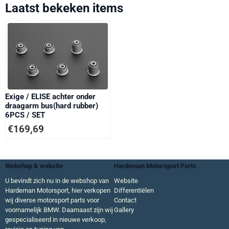
Laatst bekeken items
Exige / ELISE achter onder
draagarm bus(hard rubber)
6PCS / SET
€
169,69
Webshop & website
Hardeman Motorsport Parts
U bevindt zich nu in de webshop van
Website
Hardeman Motorsport, hier verkopen
Differentiëlen
wij diverse motorsport parts voor
Contact
voornamelijk BMW. Daarnaast zijn wij
Gallery
gespecialiseerd in nieuwe verkoop,