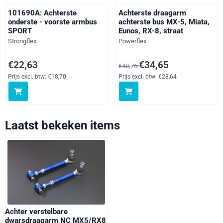
101690A: Achterste
Achterste draagarm
onderste - voorste armbus
achterste bus MX-5, Miata,
SPORT
Eunos, RX-8, straat
Merk:
Merk:
Strongflex
Powerflex
Prijs: 22,63, exclusief btw: 18,70
Van 40,76 voor 34,65, exclusief 
€22,63
€34,65
€40,76
Prijs excl. btw:
€18,70
Prijs excl. btw:
€28,64
Laatst bekeken items
Achter verstelbare
dwarsdraagarm NC MX5/RX8