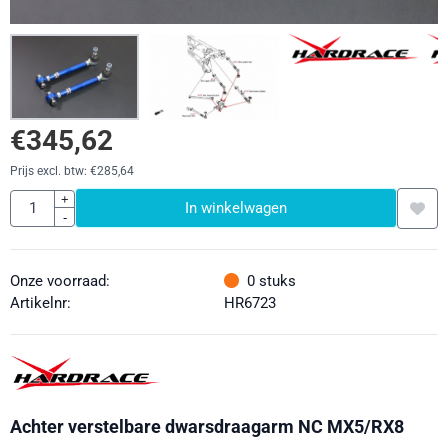
€
345,62
Prijs excl. btw:
€
285,64
Aantal
+
In winkelwagen
-
Onze voorraad:
0
stuks
Artikelnr:
HR6723
Achter verstelbare dwarsdraagarm NC MX5/RX8