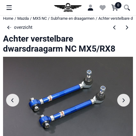
Cookievoorkeuren zijn momenteel gesloten.
0
Home
/
Mazda
/
MX5 NC
/
Subframe en draagarmen
/
Achter verstelbare 
overzicht
Achter verstelbare
dwarsdraagarm NC MX5/RX8