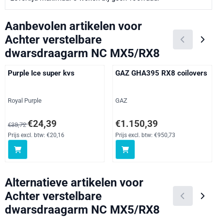
Aanbevolen artikelen voor
Achter verstelbare
dwarsdraagarm NC MX5/RX8
Purple Ice super kvs
GAZ GHA395 RX8 coilovers
Merk:
Merk:
Royal Purple
GAZ
Van 38,72 voor 24,39, exclusief btw: 20,16
Prijs: 1 150,39, exclusief btw: 9
€24,39
€1.150,39
€38,72
Prijs excl. btw:
€20,16
Prijs excl. btw:
€950,73
Alternatieve artikelen voor
Achter verstelbare
dwarsdraagarm NC MX5/RX8