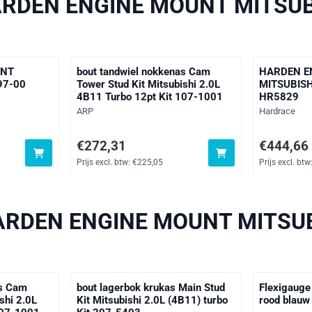
RDEN ENGINE MOUNT MITSUB
UNT
bout tandwiel nokkenas Cam
HARDEN E
97-00
Tower Stud Kit Mitsubishi 2.0L
MITSUBISH
4B11 Turbo 12pt Kit 107-1001
HR5829
Merk:
Merk:
ARP
Hardrace
 btw: 367,49
Prijs: 272,31, exclusief btw: 225,05
Prijs: 444,6
€272,31
€444,66
Prijs excl. btw:
€225,05
Prijs excl. btw
RDEN ENGINE MOUNT MITSUB
as Cam
bout lagerbok krukas Main Stud
Flexigauge
shi 2.0L
Kit Mitsubishi 2.0L (4B11) turbo
rood blauw