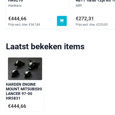
HR6210
4B11 Turbo 12pt Kit 
Merk:
Merk:
Hardrace
ARP
Prijs: 444,66, exclusief btw: 367,49
Prijs: 272,31, exclusief
€444,66
€272,31
Prijs excl. btw:
€367,49
Prijs excl. btw:
€225,05
Laatst bekeken items
HARDEN ENGINE
MOUNT MITSUBISHI
LANCER 97-00
HR5831
€
444,66