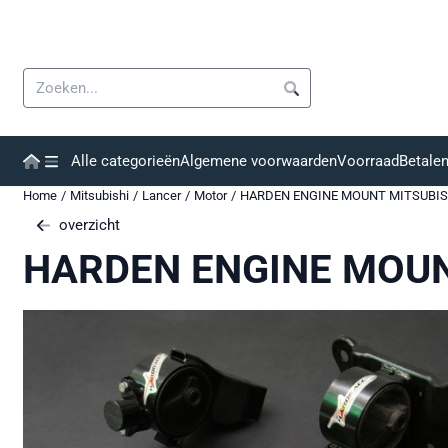
Cookievoorkeuren zijn momenteel gesloten.
Zoeken
Alle categorieën
Algemene voorwaarden
Voorraad
Betale
Home
/
Mitsubishi
/
Lancer
/
Motor
/
HARDEN ENGINE MOUNT MITSUBISH
overzicht
HARDEN ENGINE MOUN