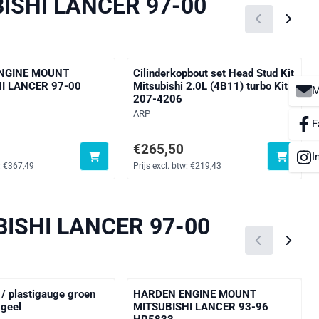
ISHI LANCER 97-00
NGINE MOUNT
Cilinderkopbout set Head Stud Kit
I LANCER 97-00
Mitsubishi 2.0L (4B11) turbo Kit
M
207-4206
Merk:
ARP
F
6, exclusief btw: 367,49
Prijs: 265,50, exclusief btw: 219,43
€265,50
I
:
€367,49
Prijs excl. btw:
€219,43
ISHI LANCER 97-00
 / plastigauge groen
HARDEN ENGINE MOUNT
 geel
MITSUBISHI LANCER 93-96