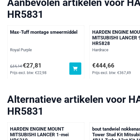
Aanbevolen artikelen voor
HA
HR5831
Max-Tuff montage smeermiddel
HARDEN ENGINE MO
MITSUBISHI LANCER 
HR5828
Merk:
Merk:
Royal Purple
Hardrace
Van 44,14 voor 27,81, exclusief btw: 22,98
Prijs: 444,66, exclusief
€27,81
€444,66
€44,14
Prijs excl. btw:
€22,98
Prijs excl. btw:
€367,49
Alternatieve artikelen voor
HA
HR5831
HARDEN ENGINE MOUNT
bout tandwiel nokken
MITSUBISHI LANCER 1-mei
Tower Stud Kit Mitsubi