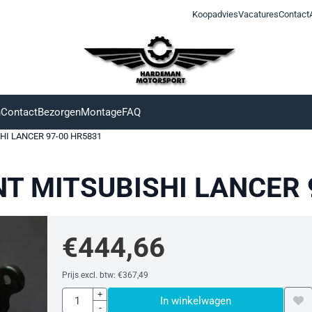
Koopadvies
Vacatures
Contact
n
Contact
Bezorgen
Montage
FAQ
I LANCER 97-00 HR5831
T MITSUBISHI LANCER 
€
444,66
Prijs excl. btw:
€
367,49
Aantal
+
In winkelwagen
-