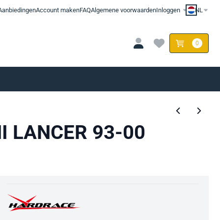
Aanbiedingen
Account maken
FAQ
Algemene voorwaarden
Inloggen
NL
0
I LANCER 93-00