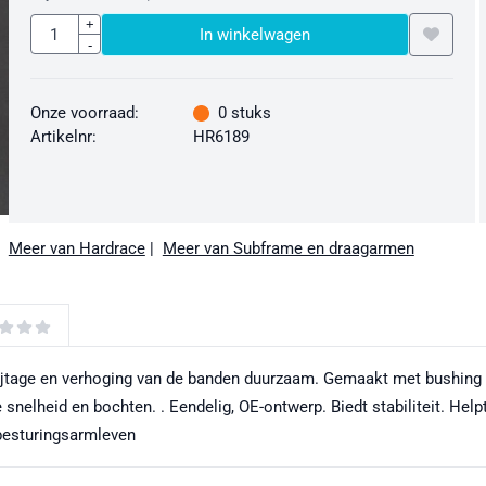
Aantal
+
In winkelwagen
-
Onze voorraad:
0
stuks
Artikelnr:
HR6189
Meer van Hardrace
|
Meer van Subframe en draagarmen
tage en verhoging van de banden duurzaam. Gemaakt met bushing van
nelheid en bochten. . Eendelig, OE-ontwerp. Biedt stabiliteit. Helpt
 besturingsarmleven