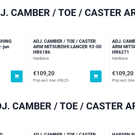
J. CAMBER / TOE / CASTER A
SHING
ADJ. CAMBER / TOE / CASTER
ADJ. CAMB
-jun
ARM MITSUBISHI LANCER 93-00
ARM MITSU
HR6186
HR6271
Merk:
Merk:
Hardrace
Hardrace
btw: 80,25
Prijs: 109,20, exclusief btw: 90,25
Prijs: 109,2
€109,20
€109,20
Prijs excl. btw:
€90,25
Prijs excl. btw
J. CAMBER / TOE / CASTER 
NG
ADJ. CAMBER / TOE / CASTER
HARDEN R