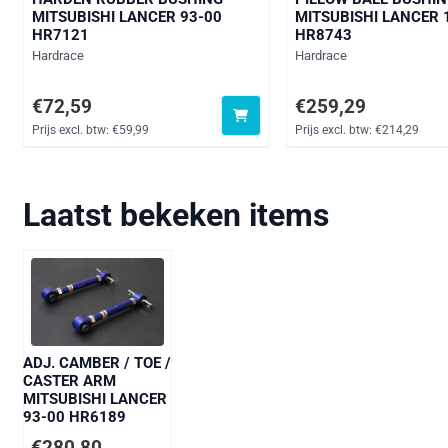
MITSUBISHI LANCER 93-00
MITSUBISHI LANCER 
HR7121
HR8743
Merk:
Merk:
Hardrace
Hardrace
Prijs: 72,59, exclusief btw: 59,99
Prijs: 259,29, exclusief
€72,59
€259,29
Prijs excl. btw:
€59,99
Prijs excl. btw:
€214,29
Laatst bekeken items
ADJ. CAMBER / TOE /
CASTER ARM
MITSUBISHI LANCER
93-00 HR6189
€
280,80