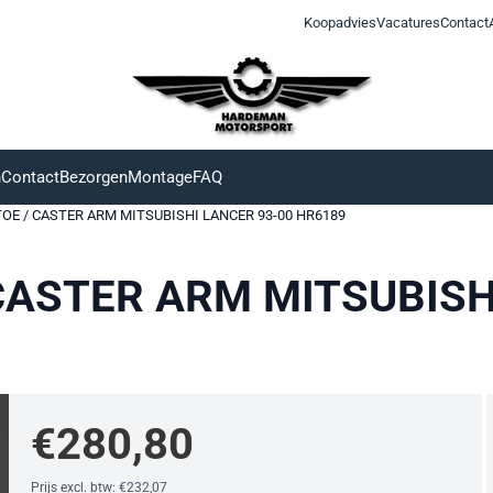
Koopadvies
Vacatures
Contact
n
Contact
Bezorgen
Montage
FAQ
TOE / CASTER ARM MITSUBISHI LANCER 93-00 HR6189
 CASTER ARM MITSUBISH
€
280,80
Prijs excl. btw:
€
232,07