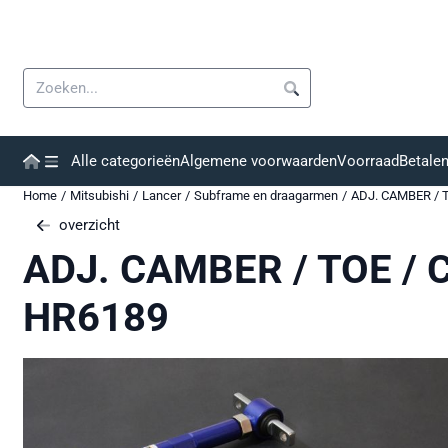
Cookievoorkeuren zijn momenteel gesloten.
Zoeken
Alle categorieën
Algemene voorwaarden
Voorraad
Betale
Home
/
Mitsubishi
/
Lancer
/
Subframe en draagarmen
/
ADJ. CAMBER / 
overzicht
ADJ. CAMBER / TOE /
HR6189