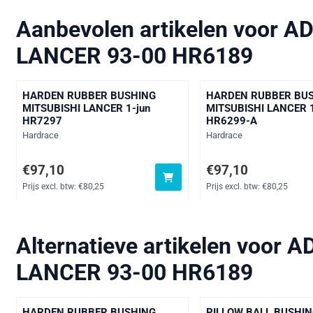
Aanbevolen artikelen voor
AD
LANCER 93-00 HR6189
HARDEN RUBBER BUSHING
HARDEN RUBBER BU
MITSUBISHI LANCER 1-jun
MITSUBISHI LANCER 1
HR7297
HR6299-A
Merk:
Merk:
Hardrace
Hardrace
Prijs: 97,10, exclusief btw: 80,25
Prijs: 97,10, exclusief 
€97,10
€97,10
Prijs excl. btw:
€80,25
Prijs excl. btw:
€80,25
Alternatieve artikelen voor
AD
LANCER 93-00 HR6189
HARDEN RUBBER BUSHING
PILLOW BALL BUSHI