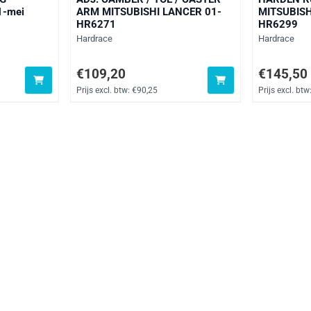
1-mei
ARM MITSUBISHI LANCER 01-
MITSUBISH
HR6271
HR6299
Merk:
Merk:
Hardrace
Hardrace
 btw: 214,29
Prijs: 109,20, exclusief btw: 90,25
Prijs: 145,5
€109,20
€145,50
Prijs excl. btw:
€90,25
Prijs excl. btw