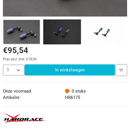
€
95,54
Prijs excl. btw:
€
78,96
Aantal
In winkelwagen
Onze voorraad:
0
stuks
Artikelnr:
HR6175