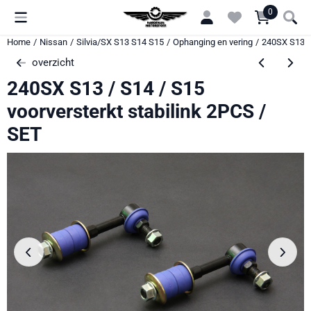
Cookievoorkeuren zijn momenteel gesloten.
0
Home
/
Nissan
/
Silvia/SX S13 S14 S15
/
Ophanging en vering
/
240SX S13 / 
overzicht
240SX S13 / S14 / S15
voorversterkt stabilink 2PCS /
SET