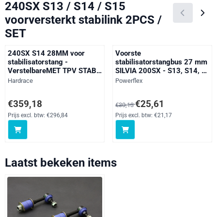
240SX S13 / S14 / S15
voorversterkt stabilink 2PCS /
SET
240SX S14 28MM voor
Voorste
stabilisatorstang -
stabilisatorstangbus 27 mm
VerstelbareMET TPV STAB.
SILVIA 200SX - S13, S14, &
LINK EN BUSSEN 5PCS /
S15, black
Merk:
Merk:
Hardrace
Powerflex
SET
Prijs: 359,18, exclusief btw: 296,84
Van 30,13 voor 25,61, exclusief 
€359,18
€25,61
€30,13
Prijs excl. btw:
€296,84
Prijs excl. btw:
€21,17
Laatst bekeken items