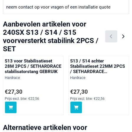
neem contact op voor vragen of een installatie quote
Aanbevolen artikelen voor
240SX S13 / S14 / S15
voorversterkt stabilink 2PCS /
SET
S13 voor Stabilisatieset
S13 / S14 achter
28M 2PCS / SETHARDRACE
Stabilisatieset 22MM 2PCS
stabilisatorstang GEBRUIK
/ SETHARDRACE
stabilisatorstang GEBRUIK
Merk:
Merk:
Hardrace
Hardrace
Prijs: 27,30, exclusief btw: 22,56
Prijs: 27,30, exclusief btw: 22,56
€27,30
€27,30
Prijs excl. btw:
€22,56
Prijs excl. btw:
€22,56
Alternatieve artikelen voor