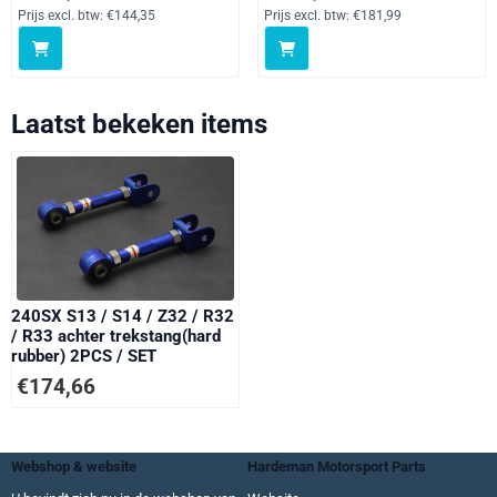
Prijs excl. btw:
€144,35
Prijs excl. btw:
€181,99
Laatst bekeken items
240SX S13 / S14 / Z32 / R32
/ R33 achter trekstang(hard
rubber) 2PCS / SET
€
174,66
Webshop & website
Hardeman Motorsport Parts