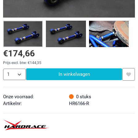
€
174,66
Prijs excl. btw:
€
144,35
Aantal
In winkelwagen
Onze voorraad:
0
stuks
Artikelnr:
HR6166-R