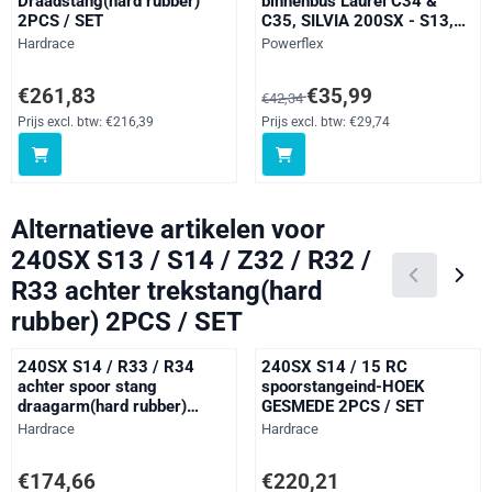
Draadstang(hard rubber)
binnenbus Laurel C34 &
2PCS / SET
C35, SILVIA 200SX - S13,
S14, & S15, Skyline, Stagea
Merk:
Merk:
Hardrace
Powerflex
WC34, black
Prijs: 261,83, exclusief btw: 216,39
Van 42,34 voor 35,99, exclusief 
€261,83
€35,99
€42,34
Prijs excl. btw:
€216,39
Prijs excl. btw:
€29,74
Alternatieve artikelen voor
240SX S13 / S14 / Z32 / R32 /
R33 achter trekstang(hard
rubber) 2PCS / SET
240SX S14 / R33 / R34
240SX S14 / 15 RC
achter spoor stang
spoorstangeind-HOEK
draagarm(hard rubber)
GESMEDE 2PCS / SET
2PCS / SET
Merk:
Merk:
Hardrace
Hardrace
Prijs: 174,66, exclusief btw: 144,35
Prijs: 220,21, exclusief btw: 181
€174,66
€220,21