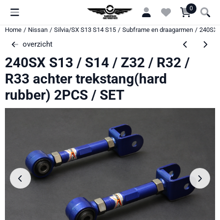
Cookievoorkeuren zijn momenteel gesloten.
0
Home
/
Nissan
/
Silvia/SX S13 S14 S15
/
Subframe en draagarmen
/
240SX S
overzicht
240SX S13 / S14 / Z32 / R32 /
R33 achter trekstang(hard
rubber) 2PCS / SET