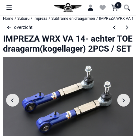
Cookievoorkeuren zijn momenteel gesloten.
0
Home
/
Subaru
/
Impreza
/
Subframe en draagarmen
/
IMPREZA WRX VA 14- 
overzicht
IMPREZA WRX VA 14- achter TOE
draagarm(kogellager) 2PCS / SET