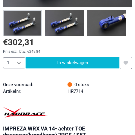
€
302,31
Prijs excl. btw:
€
249,84
Aantal
In winkelwagen
Onze voorraad:
0
stuks
Artikelnr:
HR7714
IMPREZA WRX VA 14- achter TOE
draagarm(kogellager) 2PCS / SET