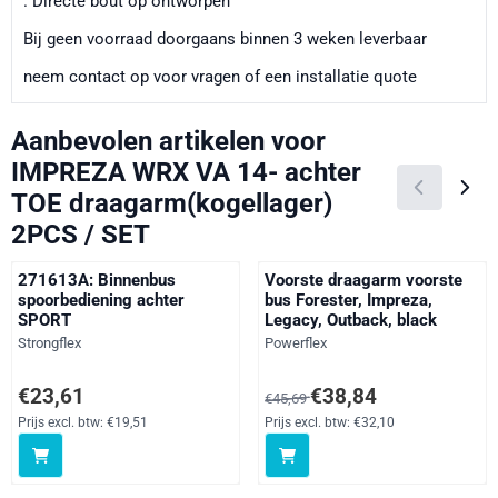
. Directe bout op ontworpen
Bij geen voorraad doorgaans binnen 3 weken leverbaar
neem contact op voor vragen of een installatie quote
Aanbevolen artikelen voor
IMPREZA WRX VA 14- achter
TOE draagarm(kogellager)
2PCS / SET
271613A: Binnenbus
Voorste draagarm voorste
spoorbediening achter
bus Forester, Impreza,
SPORT
Legacy, Outback, black
Merk:
Merk:
Strongflex
Powerflex
Prijs: 23,61, exclusief btw: 19,51
Van 45,69 voor 38,84, exclusief 
€23,61
€38,84
€45,69
Prijs excl. btw:
€19,51
Prijs excl. btw:
€32,10