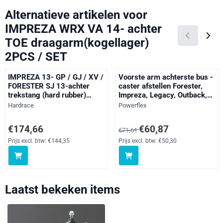
Alternatieve artikelen voor
IMPREZA WRX VA 14- achter
TOE draagarm(kogellager)
2PCS / SET
IMPREZA 13- GP / GJ / XV /
Voorste arm achterste bus -
FORESTER SJ 13-achter
caster afstellen Forester,
trekstang (hard rubber)
Impreza, Legacy, Outback,
2PCS / SET
straat
Merk:
Merk:
Hardrace
Powerflex
Prijs: 174,66, exclusief btw: 144,35
Van 71,61 voor 60,87, exclusief 
€174,66
€60,87
€71,61
Prijs excl. btw:
€144,35
Prijs excl. btw:
€50,30
Laatst bekeken items