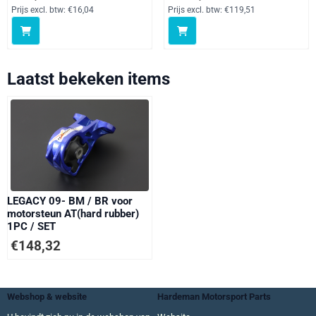
Prijs excl. btw:
€16,04
Prijs excl. btw:
€119,51
Laatst bekeken items
LEGACY 09- BM / BR voor
motorsteun AT(hard rubber)
1PC / SET
€
148,32
Webshop & website
Hardeman Motorsport Parts