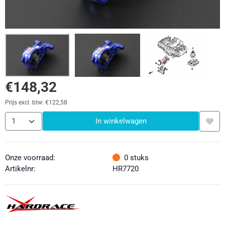
€
148,32
Prijs excl. btw:
€
122,58
Aantal
In winkelwagen
Onze voorraad:
0
stuks
Artikelnr:
HR7720