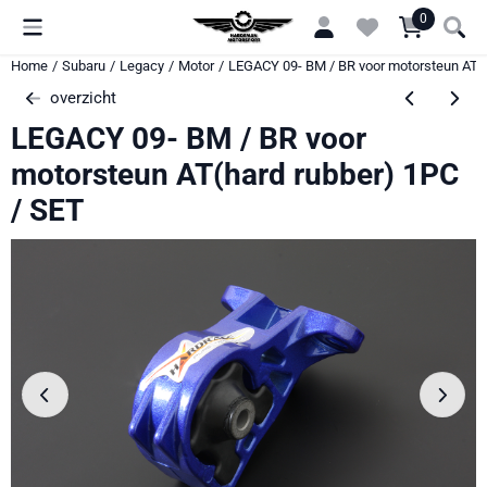
Cookievoorkeuren zijn momenteel gesloten.
0
Home
/
Subaru
/
Legacy
/
Motor
/
LEGACY 09- BM / BR voor motorsteun AT(h
overzicht
LEGACY 09- BM / BR voor
motorsteun AT(hard rubber) 1PC
/ SET