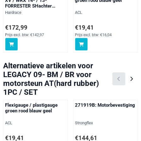
XV / WRX 14- / 13-
groen rood blauw geel
FORRESTER SHachter
Tranmission MOUNT 1PCS /
Merk:
Merk:
Hardrace
ACL
SETSTREET VERSION
Prijs: 172,99, exclusief btw: 142,97
Prijs: 19,41, exclusief btw: 16,04
€172,99
€19,41
Prijs excl. btw:
€142,97
Prijs excl. btw:
€16,04
Alternatieve artikelen voor
LEGACY 09- BM / BR voor
motorsteun AT(hard rubber)
1PC / SET
Flexigauge / plastigauge
271919B: Motorbevestiging
groen rood blauw geel
Merk:
Merk:
ACL
Strongflex
Prijs: 19,41, exclusief btw: 16,04
Prijs: 144,61, exclusief btw: 119
€19,41
€144,61