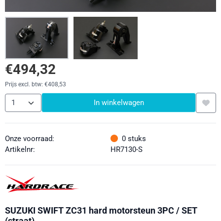
€
494,32
Prijs excl. btw:
€
408,53
Aantal
In winkelwagen
Onze voorraad:
0
stuks
Artikelnr:
HR7130-S
SUZUKI SWIFT ZC31 hard motorsteun 3PC / SET
(straat)