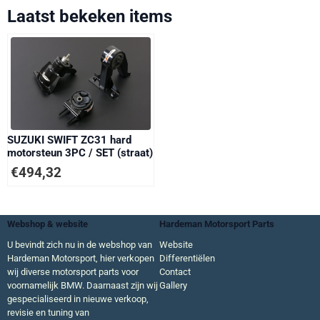
Laatst bekeken items
SUZUKI SWIFT ZC31 hard
motorsteun 3PC / SET (straat)
€
494,32
Webshop & website
Hardeman Motorsport Parts
U bevindt zich nu in de webshop van
Website
Hardeman Motorsport, hier verkopen
Differentiëlen
wij diverse motorsport parts voor
Contact
voornamelijk BMW. Daarnaast zijn wij
Gallery
gespecialiseerd in nieuwe verkoop,
revisie en tuning van