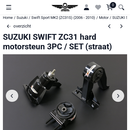
Cookievoorkeuren zijn momenteel gesloten.
0
Home
/
Suzuki
/
Swift Sport MK2 (ZC31S) (2006 - 2010)
/
Motor
/
SUZUKI SW
overzicht
SUZUKI SWIFT ZC31 hard
motorsteun 3PC / SET (straat)