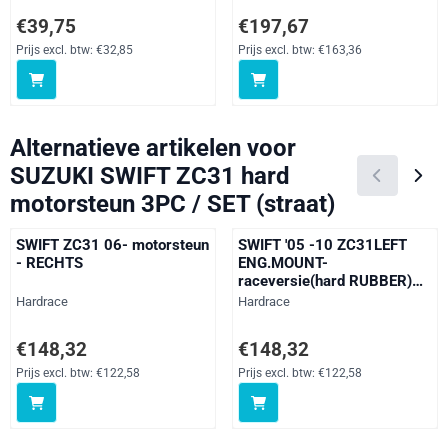
Prijs: 39,75, exclusief btw: 32,85
Prijs: 197,67, exclusief btw: 163
€39,75
€197,67
Prijs excl. btw:
€32,85
Prijs excl. btw:
€163,36
Alternatieve artikelen voor
SUZUKI SWIFT ZC31 hard
motorsteun 3PC / SET (straat)
SWIFT ZC31 06- motorsteun
SWIFT '05 -10 ZC31LEFT
- RECHTS
ENG.MOUNT-
raceversie(hard RUBBER)
1PCS
Merk:
Merk:
Hardrace
Hardrace
Prijs: 148,32, exclusief btw: 122,58
Prijs: 148,32, exclusief btw: 122
€148,32
€148,32
Prijs excl. btw:
€122,58
Prijs excl. btw:
€122,58