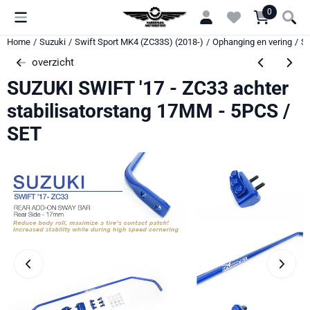
Cookievoorkeuren zijn momenteel gesloten.
0
Home
/
Suzuki
/
Swift Sport MK4 (ZC33S) (2018-)
/
Ophanging en vering
/
SU
overzicht
SUZUKI SWIFT '17 - ZC33 achter
stabilisatorstang 17MM - 5PCS /
SET