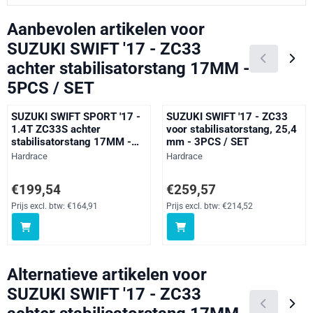
Aanbevolen artikelen voor
SUZUKI SWIFT '17 - ZC33
achter stabilisatorstang 17MM -
5PCS / SET
SUZUKI SWIFT SPORT '17 -
SUZUKI SWIFT '17 - ZC33
1.4T ZC33S achter
voor stabilisatorstang, 25,4
stabilisatorstang 17MM -
mm - 3PCS / SET
5PCS / SET
Merk:
Merk:
Hardrace
Hardrace
Prijs: 199,54, exclusief btw: 164,91
Prijs: 259,57, exclusief btw: 214
€199,54
€259,57
Prijs excl. btw:
€164,91
Prijs excl. btw:
€214,52
Alternatieve artikelen voor
SUZUKI SWIFT '17 - ZC33