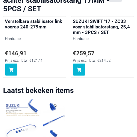
achter stabilisatorstang 17MM -
5PCS / SET
Verstelbare stabilisator link
SUZUKI SWIFT '17 - ZC33
vooras 240-279mm
voor stabilisatorstang, 25,4
mm - 3PCS / SET
Merk:
Merk:
Hardrace
Hardrace
Prijs: 146,91, exclusief btw: 121,41
Prijs: 259,57, exclusief btw: 214
€146,91
€259,57
Prijs excl. btw:
€121,41
Prijs excl. btw:
€214,52
Laatst bekeken items