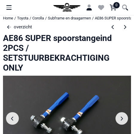
Cookievoorkeuren zijn momenteel gesloten.
0
Home
/
Toyota
/
Corolla
/
Subframe en draagarmen
/
AE86 SUPER spoorsta
overzicht
AE86 SUPER spoorstangeind
2PCS /
SETSTUURBEKRACHTIGING
ONLY