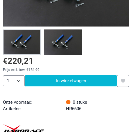
€
220,21
Prijs excl. btw:
€
181,99
Aantal
In winkelwagen
Onze voorraad:
0
stuks
Artikelnr:
HR6606