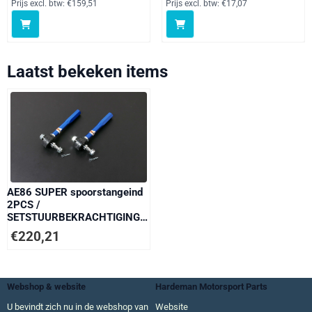
Prijs excl. btw:
€159,51
Prijs excl. btw:
€17,07
Laatst bekeken items
AE86 SUPER spoorstangeind
2PCS /
SETSTUURBEKRACHTIGING
ONLY
€
220,21
Webshop & website
Hardeman Motorsport Parts
U bevindt zich nu in de webshop van
Website