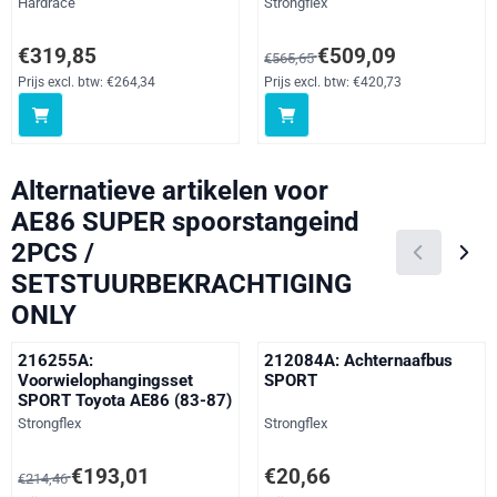
Merk:
Merk:
Hardrace
Strongflex
Prijs: 319,85, exclusief btw: 264,34
Van 565,65 voor 509,09, exclusi
€319,85
€509,09
€565,65
Prijs excl. btw:
€264,34
Prijs excl. btw:
€420,73
Alternatieve artikelen voor
AE86 SUPER spoorstangeind
2PCS /
SETSTUURBEKRACHTIGING
ONLY
216255A:
212084A: Achternaafbus
Voorwielophangingsset
SPORT
SPORT Toyota AE86 (83-87)
Merk:
Merk:
Strongflex
Strongflex
Van 214,46 voor 193,01, exclusief btw: 159,51
Prijs: 20,66, exclusief btw: 17,07
€193,01
€20,66
€214,46