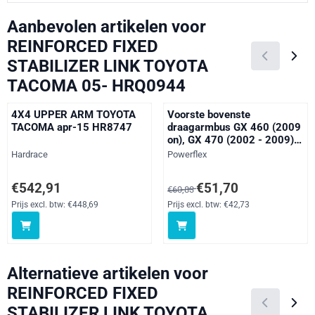
Aanbevolen artikelen voor
REINFORCED FIXED
STABILIZER LINK TOYOTA
TACOMA 05- HRQ0944
4X4 UPPER ARM TOYOTA
Voorste bovenste
TACOMA apr-15 HR8747
draagarmbus GX 460 (2009
on), GX 470 (2002 - 2009),
4Runner Mk4 (2002 -
Merk:
Merk:
Hardrace
Powerflex
2009), 4Runner Mk5 (2009
- ), FJ Cruiser, Fortuner Mk1,
Prijs: 542,91, exclusief btw: 448,69
Van 60,83 voor 51,70, exclusief 
€542,91
€51,70
€60,83
Fortuner Mk2, Hilux Models,
Innova Mk2, Land Cruiser
Prijs excl. btw:
€448,69
Prijs excl. btw:
€42,73
Prado J120, Land Cruiser
Prado J150, Tacoma Mk2,
straat
Alternatieve artikelen voor
REINFORCED FIXED
STABILIZER LINK TOYOTA