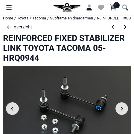
Cookievoorkeuren zijn momenteel gesloten.
0
Home
/
Toyota
/
Tacoma
/
Subframe en draagarmen
/
REINFORCED FIXED 
overzicht
REINFORCED FIXED STABILIZER
LINK TOYOTA TACOMA 05-
HRQ0944