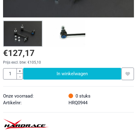
€
127,17
Prijs excl. btw:
€
105,10
Aantal
+
In winkelwagen
-
Onze voorraad:
0
stuks
Artikelnr:
HRQ0944