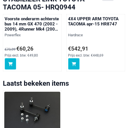
TACOMA 05- HRQ0944
Voorste onderarm achterste
4X4 UPPER ARM TOYOTA
bus 14 mm GX 470 (2002 -
TACOMA apr-15 HR8747
2009), 4Runner Mk4 (2002
- 2009), FJ Cruiser, Fortuner
Merk:
Merk:
Powerflex
Hardrace
Mk1, Hilux Models, Land
Cruiser Prado J120, Tacoma
Van 70,89 voor 60,26, exclusief btw: 49,80
Prijs: 542,91, exclusief btw: 448
€60,26
€542,91
€70,89
Mk2, straat
Prijs excl. btw:
€49,80
Prijs excl. btw:
€448,69
Laatst bekeken items