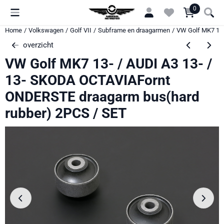
Cookievoorkeuren zijn momenteel gesloten.
0
Home
/
Volkswagen
/
Golf VII
/
Subframe en draagarmen
/
VW Golf MK7 13-
overzicht
VW Golf MK7 13- / AUDI A3 13- /
13- SKODA OCTAVIAFornt
ONDERSTE draagarm bus(hard
rubber) 2PCS / SET