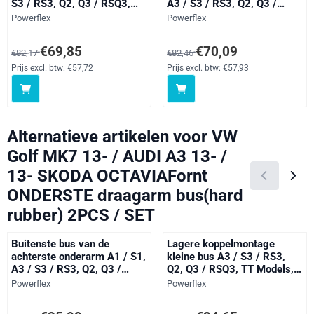
S3 / RS3, Q2, Q3 / RSQ3,
A3 / S3 / RS3, Q2, Q3 /
Transit, Arona, Ateca, Cupra
RSQ3, TT Models, Transit,
Merk:
Merk:
Powerflex
Powerflex
Formentor (2020 on), Ibiza
Altea 5P (2004-), Ateca,
Models, Leon Models,
Cupra Formentor (2020 on),
Van 82,17 voor 69,85, exclusief btw: 57,72
Van 82,46 voor 70,09, exclusief 
€69,85
€70,09
€82,17
€82,46
Tarraco, Karoq, Kodiaq,
Leon Models, Tarraco,
Octavia, Superb Models,
Toledo Models, Karoq,
Prijs excl. btw:
€57,72
Prijs excl. btw:
€57,93
Arteon, Beetle Models,
Kodiaq, Octavia, Superb
Caddy Models, Golf, Jetta
Models, Arteon, Beetle
Models, Po
Models, Bora
Alternatieve artikelen voor
VW
Golf MK7 13- / AUDI A3 13- /
13- SKODA OCTAVIAFornt
ONDERSTE draagarm bus(hard
rubber) 2PCS / SET
Buitenste bus van de
Lagere koppelmontage
achterste onderarm A1 / S1,
kleine bus A3 / S3 / RS3,
A3 / S3 / RS3, Q2, Q3 /
Q2, Q3 / RSQ3, TT Models,
RSQ3, TT Models, Cupra
Transit, Ateca, Leon Models,
Merk:
Merk:
Powerflex
Powerflex
Formentor (2020 on), Leon
Tarraco, Karoq, Kodiaq,
Models, Tarraco, Karoq,
Octavia, Superb Models,