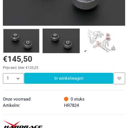
€
145,50
Prijs excl. btw:
€
120,25
Aantal
In winkelwagen
Onze voorraad:
0
stuks
Artikelnr:
HR7824