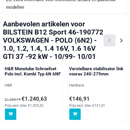
modellen
Aanbevolen artikelen voor
BILSTEIN B12 Sport 46-190772
VOLKSWAGEN - POLO (6N2) -
1.0, 1.2, 1.4, 1.4 16V, 1.6 16V
GTI 37 -92 kW - 10/99- 10/01
H&R Monotube Schroefset
Verstelbare stabilisator link
Polo incl. Kombi Typ 6N 6NF
vooras 240-279mm
Merk:
Merk:
H&R
Hardrace
Van 1 568,16 voor 1 240,63, exclusief btw: 1 025,32
Prijs: 146,91, exclusief btw: 121
€1.240,63
€146,91
€1.568,16
Prijs excl. btw:
€1.025,32
Prijs excl. btw:
€121,41