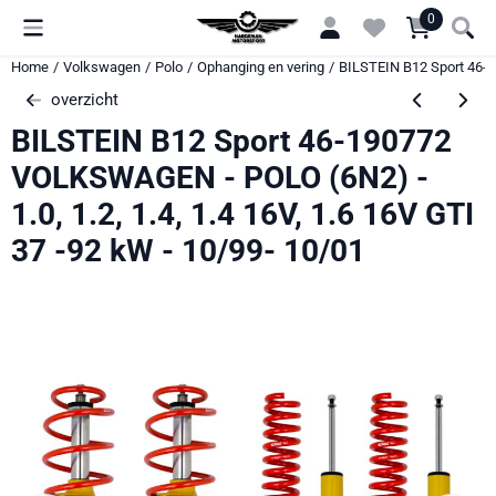
Cookievoorkeuren zijn momenteel gesloten.
0
Home
/
Volkswagen
/
Polo
/
Ophanging en vering
/
BILSTEIN B12 Sport 46-19
overzicht
BILSTEIN B12 Sport 46-190772
VOLKSWAGEN - POLO (6N2) -
1.0, 1.2, 1.4, 1.4 16V, 1.6 16V GTI
37 -92 kW - 10/99- 10/01