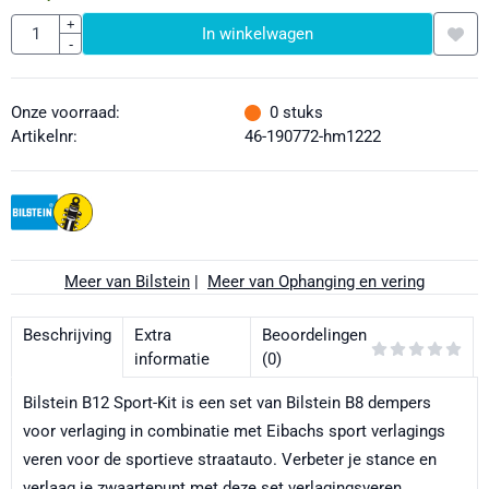
Aantal
+
In winkelwagen
-
Onze voorraad:
0
stuks
Artikelnr:
46-190772-hm1222
Meer van Bilstein
|
Meer van Ophanging en vering
Beschrijving
Extra
Beoordelingen
informatie
(0)
Bilstein B12 Sport-Kit is een set van Bilstein B8 dempers
voor verlaging in combinatie met Eibachs sport verlagings
veren voor de sportieve straatauto. Verbeter je stance en
verlaag je zwaartepunt met deze set verlagingsveren.