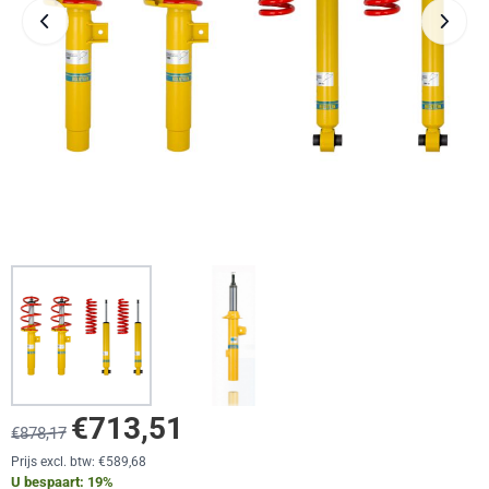
€
713,51
€
878,17
Prijs excl. btw:
€
589,68
U bespaart:
19
%