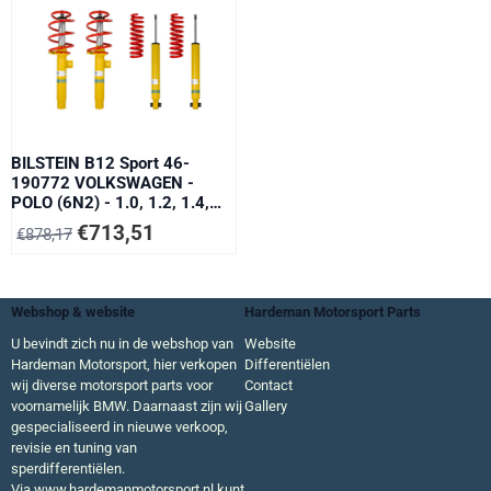
BILSTEIN B12 Sport 46-
190772 VOLKSWAGEN -
POLO (6N2) - 1.0, 1.2, 1.4,
1.4 16V, 1.6 16V GTI 37 -92
€
713,51
€
878,17
kW - 10/99- 10/01
Webshop & website
Hardeman Motorsport Parts
U bevindt zich nu in de webshop van
Website
Hardeman Motorsport, hier verkopen
Differentiëlen
wij diverse motorsport parts voor
Contact
voornamelijk BMW. Daarnaast zijn wij
Gallery
gespecialiseerd in nieuwe verkoop,
revisie en tuning van
sperdifferentiëlen.
Via
www.hardemanmotorsport.nl
kunt