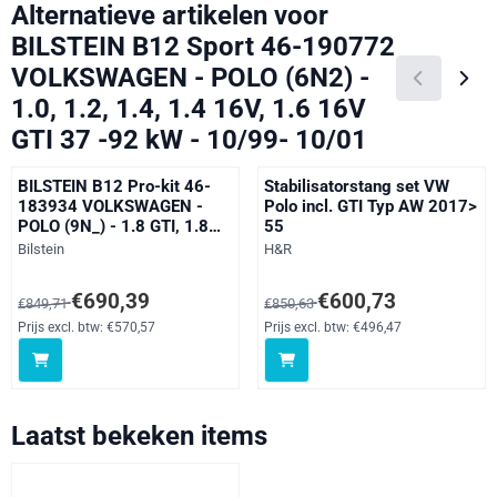
Alternatieve artikelen voor
BILSTEIN B12 Sport 46-190772
VOLKSWAGEN - POLO (6N2) -
1.0, 1.2, 1.4, 1.4 16V, 1.6 16V
GTI 37 -92 kW - 10/99- 10/01
BILSTEIN B12 Pro-kit 46-
Stabilisatorstang set VW
183934 VOLKSWAGEN -
Polo incl. GTI Typ AW 2017>
POLO (9N_) - 1.8 GTI, 1.8
55
GTi Cup Edition 110 -132
Merk:
Merk:
Bilstein
H&R
kW - 09/05-
Van 849,71 voor 690,39, exclusief btw: 570,57
Van 850,63 voor 600,73, exclusi
€690,39
€600,73
€849,71
€850,63
Prijs excl. btw:
€570,57
Prijs excl. btw:
€496,47
Laatst bekeken items