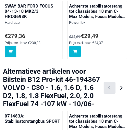
SWAY BAR FORD FOCUS
Achterste stabilisatorstang
04-13-18 MK2/3
tot chassisbus 18 mm C-
HRQ0698K
Max Models, Focus Models,
Mazda 3, C30, C70, S40,
Merk:
Merk:
Hardrace
Powerflex
V40, V50, straat
Prijs: 279,36, exclusief btw: 230,88
Van 34,69 voor 29,49, exclusief 
€279,36
€29,49
€34,69
Prijs excl. btw:
€230,88
Prijs excl. btw:
€24,37
Alternatieve artikelen voor
Bilstein B12 Pro-kit 46-194367
VOLVO - C30 - 1.6, 1.6 D, 1.6
D2, 1.8, 1.8 FlexFuel, 2.0, 2.0
FlexFuel 74 -107 kW - 10/06-
071483A:
Achterste stabilisatorstang
Stabilisatorstangbus SPORT
tot chassisbus 18 mm C-
Max Models, Focus Models,