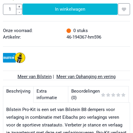
Aantal
+
In winkelwagen
-
Onze voorraad:
0
stuks
Artikelnr:
46-194367-hm596
Meer van Bilstein
|
Meer van Ophanging en vering
Beschrijving
Extra
Beoordelingen
informatie
(0)
Bilstein Pro-Kit is een set van Bilstein B8 dempers voor
verlaging in combinatie met Eibachs pro verlagings veren
voor de sportieve straatauto. Verbeter je stance en verlaag
je zwaartepunt met deze set verlagingsveren. Pro-Kit verlaagt