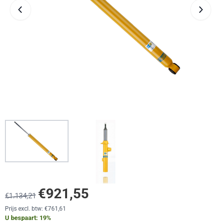
€
921,55
€
1.134,21
Prijs excl. btw:
€
761,61
U bespaart:
19
%