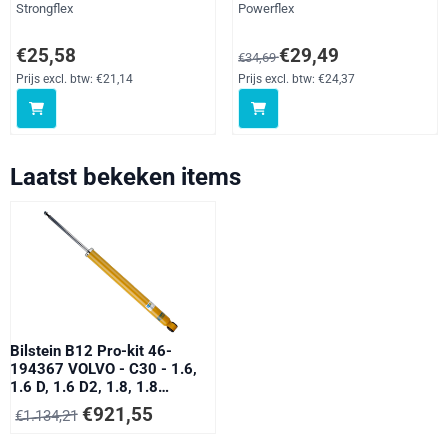
Mazda 3, C30, C70, S40,
Merk:
Merk:
Strongflex
Powerflex
V40, V50, straat
Prijs: 25,58, exclusief btw: 21,14
Van 34,69 voor 29,49, exclusief 
€25,58
€29,49
€34,69
Prijs excl. btw:
€21,14
Prijs excl. btw:
€24,37
Laatst bekeken items
Bilstein B12 Pro-kit 46-
194367 VOLVO - C30 - 1.6,
1.6 D, 1.6 D2, 1.8, 1.8
FlexFuel, 2.0, 2.0 FlexFuel 74
€
921,55
€
1.134,21
-107 kW - 10/06-