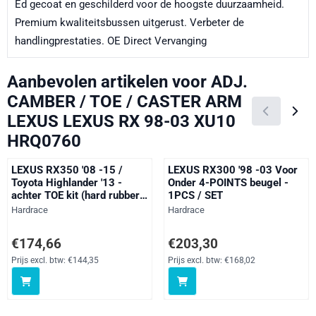
Ed gecoat en geschilderd voor de hoogste duurzaamheid.
Premium kwaliteitsbussen uitgerust. Verbeter de
handlingprestaties. OE Direct Vervanging
Aanbevolen artikelen voor
ADJ.
CAMBER / TOE / CASTER ARM
LEXUS LEXUS RX 98-03 XU10
HRQ0760
LEXUS RX350 '08 -15 /
LEXUS RX300 '98 -03 Voor
Toyota Highlander '13 -
Onder 4-POINTS beugel -
achter TOE kit (hard rubber)
1PCS / SET
- 2PCS / SET
Merk:
Merk:
Hardrace
Hardrace
Prijs: 174,66, exclusief btw: 144,35
Prijs: 203,30, exclusief btw: 168
€174,66
€203,30
Prijs excl. btw:
€144,35
Prijs excl. btw:
€168,02