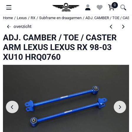
Cookievoorkeuren zijn momenteel gesloten.
0
Home
/
Lexus
/
RX
/
Subframe en draagarmen
/
ADJ. CAMBER / TOE / CAS
overzicht
ADJ. CAMBER / TOE / CASTER
ARM LEXUS LEXUS RX 98-03
XU10 HRQ0760