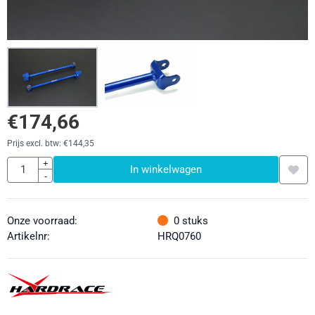
€
174,66
Prijs excl. btw:
€
144,35
Aantal
+
In winkelwagen
-
Onze voorraad:
0
stuks
Artikelnr:
HRQ0760