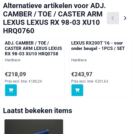
Alternatieve artikelen voor
ADJ.
CAMBER / TOE / CASTER ARM
LEXUS LEXUS RX 98-03 XU10
HRQ0760
ADJ. CAMBER / TOE /
LEXUS RX200T '16 - voor
CASTER ARM LEXUS LEXUS
onder beugel - 1PCS / SET
RX 98-03 XU10 HRQ0758
Merk:
Merk:
Hardrace
Hardrace
Prijs: 218,09, exclusief btw: 180,24
Prijs: 243,97, exclusief btw: 201
€218,09
€243,97
Prijs excl. btw:
€180,24
Prijs excl. btw:
€201,63
Laatst bekeken items