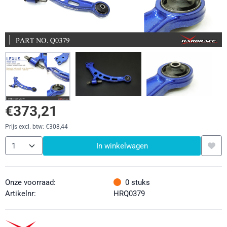
€
373,21
Prijs excl. btw:
€
308,44
Aantal
In winkelwagen
Onze voorraad:
0
stuks
Artikelnr:
HRQ0379