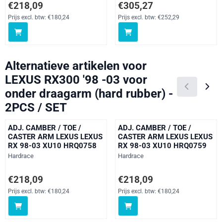
Prijs: 218,09, exclusief btw: 180,24
Prijs: 305,27, exclusief btw: 252
€218,09
€305,27
Prijs excl. btw:
€180,24
Prijs excl. btw:
€252,29
Alternatieve artikelen voor
LEXUS RX300 '98 -03 voor
onder draagarm (hard rubber) -
2PCS / SET
ADJ. CAMBER / TOE /
ADJ. CAMBER / TOE /
CASTER ARM LEXUS LEXUS
CASTER ARM LEXUS LEXUS
RX 98-03 XU10 HRQ0758
RX 98-03 XU10 HRQ0759
Merk:
Merk:
Hardrace
Hardrace
Prijs: 218,09, exclusief btw: 180,24
Prijs: 218,09, exclusief btw: 180
€218,09
€218,09
Prijs excl. btw:
€180,24
Prijs excl. btw:
€180,24