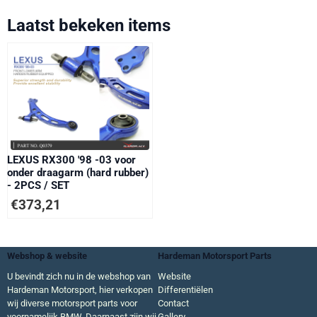
Laatst bekeken items
LEXUS RX300 '98 -03 voor
onder draagarm (hard rubber)
- 2PCS / SET
€
373,21
Webshop & website
Hardeman Motorsport Parts
U bevindt zich nu in de webshop van
Website
Hardeman Motorsport, hier verkopen
Differentiëlen
wij diverse motorsport parts voor
Contact
voornamelijk BMW. Daarnaast zijn wij
Gallery