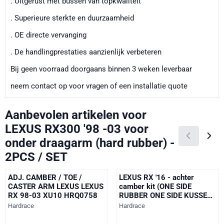
. Uitgerust met bussen van topkwaliteit
. Superieure sterkte en duurzaamheid
. OE directe vervanging
. De handlingprestaties aanzienlijk verbeteren
Bij geen voorraad doorgaans binnen 3 weken leverbaar
neem contact op voor vragen of een installatie quote
Aanbevolen artikelen voor
LEXUS RX300 '98 -03 voor
onder draagarm (hard rubber) -
2PCS / SET
ADJ. CAMBER / TOE /
LEXUS RX '16 - achter
CASTER ARM LEXUS LEXUS
camber kit (ONE SIDE
RX 98-03 XU10 HRQ0758
RUBBER ONE SIDE KUSSEN
BAL) -2PCS / SET
Merk:
Merk:
Hardrace
Hardrace