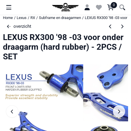
Cookievoorkeuren zijn momenteel gesloten.
0
Home
/
Lexus
/
RX
/
Subframe en draagarmen
/
LEXUS RX300 '98 -03 voor o
overzicht
LEXUS RX300 '98 -03 voor onder
draagarm (hard rubber) - 2PCS /
SET