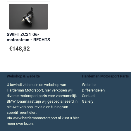
SWIFT ZC31 06-
motorsteun - RECHTS
€
148,32
Webshop & website
Hardeman Motorsport Parts
U bevindt zich nu in de webshop van
Website
Hardeman Motorsport, hier verkopen wij
Differentiëlen
diverse motorsport parts voor voornamelijk
Contact
BMW. Daarnaast zijn wij gespecialiseerd in
Gallery
nieuwe verkoop, revisie en tuning van
sperdifferentiëlen.
Via
www.hardemanmotorsport.nl
kunt u hier
meer over lezen.