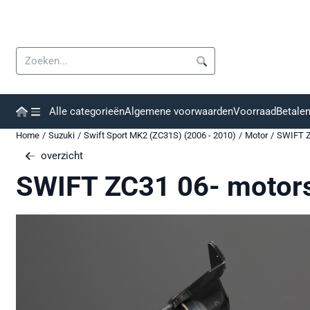
Cookievoorkeuren zijn momenteel gesloten.
Zoeken
Alle categorieën
Algemene voorwaarden
Voorraad
Betale
Home
/
Suzuki
/
Swift Sport MK2 (ZC31S) (2006 - 2010)
/
Motor
/
SWIFT Z
overzicht
SWIFT ZC31 06- motor