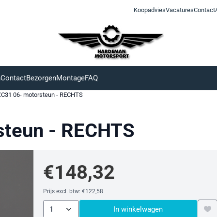
Koopadvies
Vacatures
Contact
n
Contact
Bezorgen
Montage
FAQ
C31 06- motorsteun - RECHTS
steun - RECHTS
€
148,32
Prijs excl. btw:
€
122,58
Aantal
In winkelwagen