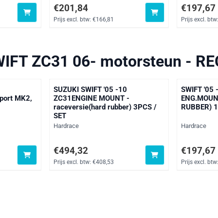
xclusief btw: 36,76
Prijs: 201,84, exclusief btw: 166,81
Prijs: 197,6
€201,84
€197,67
Prijs excl. btw:
€166,81
Prijs excl. btw
IFT ZC31 06- motorsteun - R
SUZUKI SWIFT '05 -10
SWIFT '05 
Sport MK2,
ZC31ENGINE MOUNT -
ENG.MOUNT
raceversie(hard rubber) 3PCS /
RUBBER) 
SET
Merk:
Merk:
Hardrace
Hardrace
xclusief btw: 36,76
Prijs: 494,32, exclusief btw: 408,53
Prijs: 197,6
€494,32
€197,67
Prijs excl. btw:
€408,53
Prijs excl. btw