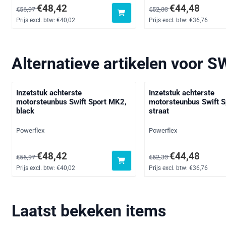
Van 56,97 voor 48,42, exclusief btw: 40,02
Van 52,33 voor 44,48, e
€48,42
€44,48
€56,97
€52,33
Prijs excl. btw:
€40,02
Prijs excl. btw:
€36,76
Alternatieve artikelen voor
SW
Inzetstuk achterste
Inzetstuk achterste
motorsteunbus Swift Sport MK2,
motorsteunbus Swift 
black
straat
Merk:
Merk:
Powerflex
Powerflex
Van 56,97 voor 48,42, exclusief btw: 40,02
Van 52,33 voor 44,48, e
€48,42
€44,48
€56,97
€52,33
Prijs excl. btw:
€40,02
Prijs excl. btw:
€36,76
Laatst bekeken items