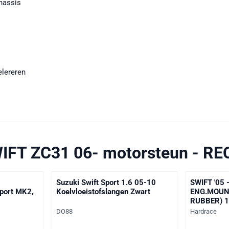
chassis
elereren
IFT ZC31 06- motorsteun - R
Suzuki Swift Sport 1.6 05-10
SWIFT '05
Sport MK2,
Koelvloeistofslangen Zwart
ENG.MOUNT
RUBBER) 
Merk:
Merk:
DO88
Hardrace