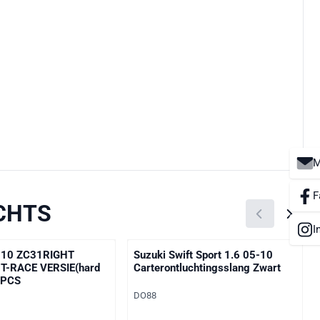
M
F
ECHTS
I
 -10 ZC31RIGHT
Suzuki Swift Sport 1.6 05-10
-RACE VERSIE(hard
Carterontluchtingsslang Zwart
1PCS
Merk:
DO88