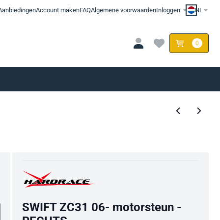
Aanbiedingen
Account maken
FAQ
Algemene voorwaarden
Inloggen
NL
0
SWIFT ZC31 06- motorsteun -